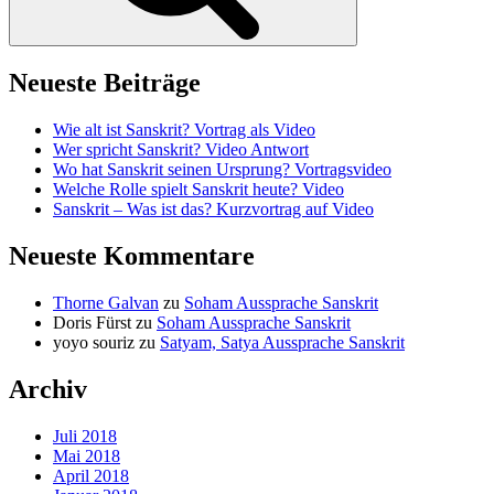
Neueste Beiträge
Wie alt ist Sanskrit? Vortrag als Video
Wer spricht Sanskrit? Video Antwort
Wo hat Sanskrit seinen Ursprung? Vortragsvideo
Welche Rolle spielt Sanskrit heute? Video
Sanskrit – Was ist das? Kurzvortrag auf Video
Neueste Kommentare
Thorne Galvan
zu
Soham Aussprache Sanskrit
Doris Fürst
zu
Soham Aussprache Sanskrit
yoyo souriz
zu
Satyam, Satya Aussprache Sanskrit
Archiv
Juli 2018
Mai 2018
April 2018