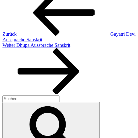
Zurück
Gayatri Devi
Aussprache Sanskrit
Nächster
Weiter
Dhupa Aussprache Sanskrit
Beitrag
Suchen
nach:
Suchen