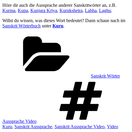
Höre dir auch die Aussprache anderer Sanskritwörter an, z.B.
Kurma
,
Kupa
,
Kunjara Kriya
,
Kurukshetra
,
Labha
,
Laghu
.
Willst du wissen, was dieses Wort bedeutet? Dann schaue nach im
Sanskrit Wörterbuch
unter
Kuru
.
Kategorien
Sanskrit Wörter
Sch
Aussprache Video
Kuru
,
Sanskrit Aussprache
,
Sanskrit Aussprache Video
,
Video