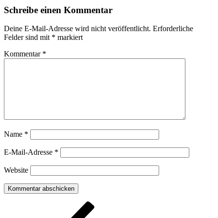
Schreibe einen Kommentar
Deine E-Mail-Adresse wird nicht veröffentlicht.
Erforderliche
Felder sind mit
*
markiert
Kommentar
*
Name
*
E-Mail-Adresse
*
Website
Beitragsnavigation
Vorheriger
Beitrag