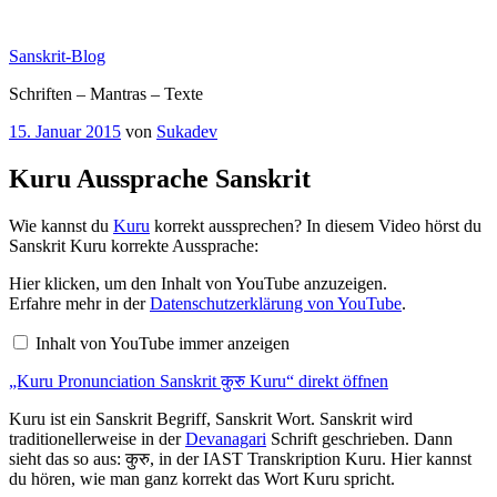
Zum
Inhalt
Sanskrit-Blog
springen
Schriften – Mantras – Texte
Veröffentlicht
15. Januar 2015
von
Sukadev
am
Kuru Aussprache Sanskrit
Wie kannst du
Kuru
korrekt aussprechen? In diesem Video hörst du
Sanskrit Kuru korrekte Aussprache:
„Kuru
Hier klicken, um den Inhalt von YouTube anzuzeigen.
Pronunciation
Erfahre mehr in der
Datenschutzerklärung von YouTube
.
Sanskrit
कुरु
Inhalt von YouTube immer anzeigen
Kuru“
von
„Kuru Pronunciation Sanskrit कुरु Kuru“ direkt öffnen
YouTube
anzeigen
Kuru ist ein Sanskrit Begriff, Sanskrit Wort. Sanskrit wird
traditionellerweise in der
Devanagari
Schrift geschrieben. Dann
sieht das so aus: कुरु, in der IAST Transkription Kuru. Hier kannst
du hören, wie man ganz korrekt das Wort Kuru spricht.