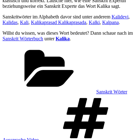
klassisch und korrekt. Lausche hier, wie eine Sanskrit Expertin
beziehungsweise ein Sanskrit Experte das Wort Kalika sagt.
Sanskritwörter im Alphabeth davor sind unter anderem
Kalidevi
,
Kalidas
,
Kali
,
Kalikaprasad Kalikaprasada
,
Kalki
,
Kalpana
.
Willst du wissen, was dieses Wort bedeutet? Dann schaue nach im
Sanskrit Wörterbuch
unter
Kalika
.
Kategorien
Sanskrit Wörter
Sch
Aussprache Video