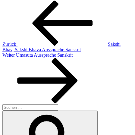
Beitragsnavigation
Vorheriger
Beitrag
Zurück
Sakshi
Bhav, Sakshi Bhava Aussprache Sanskrit
Nächster
Weiter
Umasuta Aussprache Sanskrit
Beitrag
Suchen
nach:
Suchen