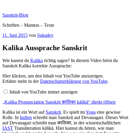
Zum
Inhalt
Sanskrit-Blog
springen
Schriften – Mantras – Texte
Veröffentlicht
11. Juni 2015
von
Sukadev
am
Kalika Aussprache Sanskrit
Wie kannst du
Kalika
richtig sagen? In diesem Video hörst du
Sanskrit Kalika korrekte Aussprache:
„Kalika
Hier klicken, um den Inhalt von YouTube anzuzeigen.
Pronunciation
Erfahre mehr in der
Datenschutzerklärung von YouTube
.
Sanskrit
कालिका
Inhalt von YouTube immer anzeigen
kālikā“
von
„Kalika Pronunciation Sanskrit कालिका kālikā“ direkt öffnen
YouTube
anzeigen
Kalika ist ein Wort auf
Sanskrit
. Es spielt im
Yoga
eine gewisse
Rolle. In
Indien
schreibt man Sanskrit auf Devanagari. Dieses Wort
auf Devanagari schreibt man कालिका, in der wissenschaftlichen
IAST
Transliteration kālikā. Hier kannst du hören, wie man