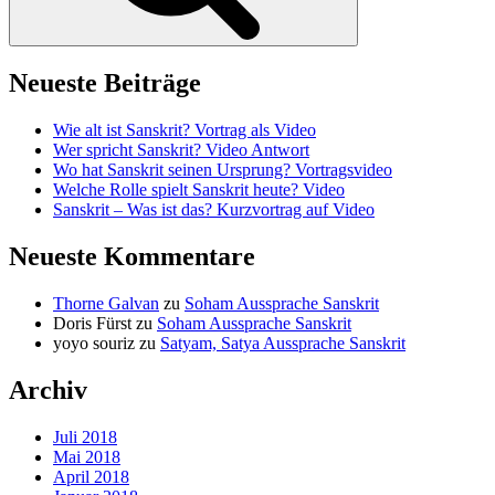
Neueste Beiträge
Wie alt ist Sanskrit? Vortrag als Video
Wer spricht Sanskrit? Video Antwort
Wo hat Sanskrit seinen Ursprung? Vortragsvideo
Welche Rolle spielt Sanskrit heute? Video
Sanskrit – Was ist das? Kurzvortrag auf Video
Neueste Kommentare
Thorne Galvan
zu
Soham Aussprache Sanskrit
Doris Fürst
zu
Soham Aussprache Sanskrit
yoyo souriz
zu
Satyam, Satya Aussprache Sanskrit
Archiv
Juli 2018
Mai 2018
April 2018