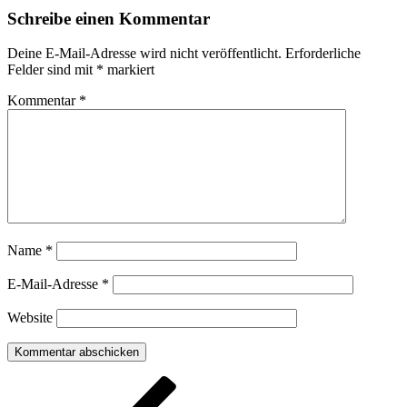
Schreibe einen Kommentar
Deine E-Mail-Adresse wird nicht veröffentlicht.
Erforderliche
Felder sind mit
*
markiert
Kommentar
*
Name
*
E-Mail-Adresse
*
Website
Beitragsnavigation
Vorheriger
Beitrag