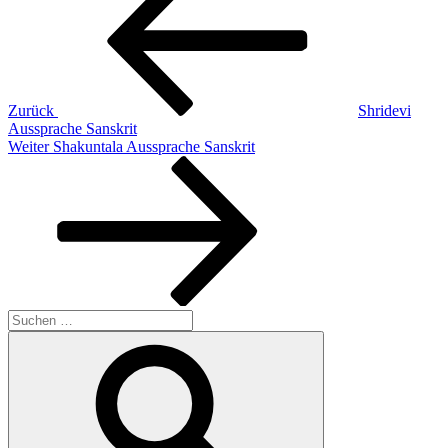
Zurück
Shridevi
Aussprache Sanskrit
Nächster
Weiter
Shakuntala Aussprache Sanskrit
Beitrag
Suchen
nach:
Suchen