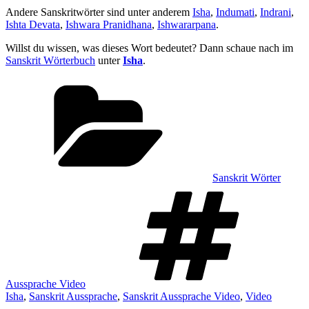
Andere Sanskritwörter sind unter anderem
Isha
,
Indumati
,
Indrani
,
Ishta Devata
,
Ishwara Pranidhana
,
Ishwararpana
.
Willst du wissen, was dieses Wort bedeutet? Dann schaue nach im
Sanskrit Wörterbuch
unter
Isha
.
Kategorien
Sanskrit Wörter
Sch
Aussprache Video
Isha
,
Sanskrit Aussprache
,
Sanskrit Aussprache Video
,
Video