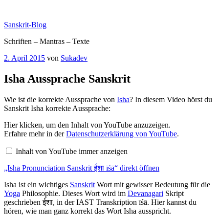
Zum
Inhalt
Sanskrit-Blog
springen
Schriften – Mantras – Texte
Veröffentlicht
2. April 2015
von
Sukadev
am
Isha Aussprache Sanskrit
Wie ist die korrekte Aussprache von
Isha
? In diesem Video hörst du
Sanskrit Isha korrekte Aussprache:
„Isha
Hier klicken, um den Inhalt von YouTube anzuzeigen.
Pronunciation
Erfahre mehr in der
Datenschutzerklärung von YouTube
.
Sanskrit
ईशा
Inhalt von YouTube immer anzeigen
īśā“
von
„Isha Pronunciation Sanskrit ईशा īśā“ direkt öffnen
YouTube
anzeigen
Isha ist ein wichtiges
Sanskrit
Wort mit gewisser Bedeutung für die
Yoga
Philosophie. Dieses Wort wird im
Devanagari
Skript
geschrieben ईशा, in der IAST Transkription īśā. Hier kannst du
hören, wie man ganz korrekt das Wort Isha ausspricht.