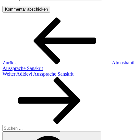
Beitragsnavigation
Vorheriger
Beitrag
Zurück
Atmashanti
Aussprache Sanskrit
Nächster
Weiter
Adidevi Aussprache Sanskrit
Beitrag
Suchen
nach:
Suchen