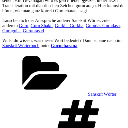
sehen. Auf Devanagari wird es geschrieben गुरुचरण, in der IAST
Transliteration mit diakritischen Zeichen gurucaraṇa. Hier kannst du
hören, wie man ganz korrekt Gurucharana sagt.
Lausche auch der Aussprache anderer Sanskrit Wörter, znter
anderem
Guru
,
Guru Shakti
,
Gurkha Gorkha
,
Gurudas Gurudasa
,
Guruguha
,
Guruprasad
.
Willst du wissen, was dieses Wort bedeutet? Dann schaue nach im
Sanskrit Wörterbuch
unter
Gurucharana
.
Kategorien
Sanskrit Wörter
Sch