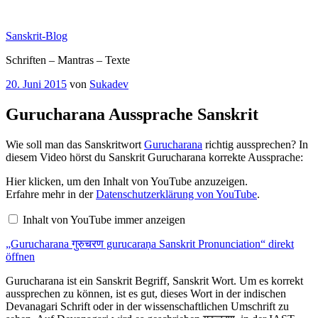
Zum
Inhalt
Sanskrit-Blog
springen
Schriften – Mantras – Texte
Veröffentlicht
20. Juni 2015
von
Sukadev
am
Gurucharana Aussprache Sanskrit
Wie soll man das Sanskritwort
Gurucharana
richtig aussprechen? In
diesem Video hörst du Sanskrit Gurucharana korrekte Aussprache:
„Gurucharana
Hier klicken, um den Inhalt von YouTube anzuzeigen.
गुरुचरण
Erfahre mehr in der
Datenschutzerklärung von YouTube
.
gurucaraṇa
Sanskrit
Inhalt von YouTube immer anzeigen
Pronunciation“
von
„Gurucharana गुरुचरण gurucaraṇa Sanskrit Pronunciation“ direkt
YouTube
anzeigen
öffnen
Gurucharana ist ein Sanskrit Begriff, Sanskrit Wort. Um es korrekt
aussprechen zu können, ist es gut, dieses Wort in der indischen
Devanagari Schrift oder in der wissenschaftlichen Umschrift zu