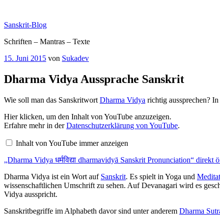
Zum
Inhalt
Sanskrit-Blog
springen
Schriften – Mantras – Texte
Veröffentlicht
15. Juni 2015
von
Sukadev
am
Dharma Vidya Aussprache Sanskrit
Wie soll man das Sanskritwort
Dharma Vidya
richtig aussprechen? I
„Dharma
Hier klicken, um den Inhalt von YouTube anzuzeigen.
Vidya
Erfahre mehr in der
Datenschutzerklärung von YouTube
.
धर्मविद्या
dharmavidyā
Inhalt von YouTube immer anzeigen
Sanskrit
Pronunciation“
„Dharma Vidya धर्मविद्या dharmavidyā Sanskrit Pronunciation“ direkt 
von
YouTube
anzeigen
Dharma Vidya ist ein Wort auf
Sanskrit
. Es spielt in Yoga und
Medita
wissenschaftlichen Umschrift zu sehen. Auf Devanagari wird es geschri
Vidya ausspricht.
Sanskritbegriffe im Alphabeth davor sind unter anderem
Dharma Sutr