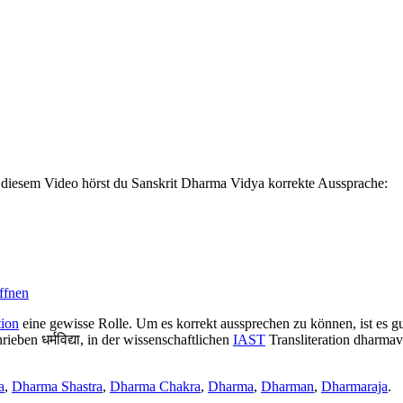
n diesem Video hörst du Sanskrit Dharma Vidya korrekte Aussprache:
öffnen
tion
eine gewisse Rolle. Um es korrekt aussprechen zu können, ist es gut
eben धर्मविद्या, in der wissenschaftlichen
IAST
Transliteration dharmav
a
,
Dharma Shastra
,
Dharma Chakra
,
Dharma
,
Dharman
,
Dharmaraja
.