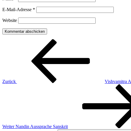
E-Mail-Adresse
*
Website
Beitragsnavigation
Vorheriger
Beitrag
Zurück
Vishvamitra A
Nächster
Beitrag
Weiter
Nandin Aussprache Sanskrit