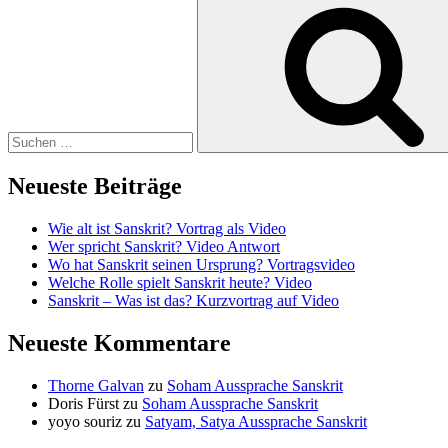
Suchen
nach:
Neueste Beiträge
Wie alt ist Sanskrit? Vortrag als Video
Wer spricht Sanskrit? Video Antwort
Wo hat Sanskrit seinen Ursprung? Vortragsvideo
Welche Rolle spielt Sanskrit heute? Video
Sanskrit – Was ist das? Kurzvortrag auf Video
Neueste Kommentare
Thorne Galvan
zu
Soham Aussprache Sanskrit
Doris Fürst
zu
Soham Aussprache Sanskrit
yoyo souriz
zu
Satyam, Satya Aussprache Sanskrit