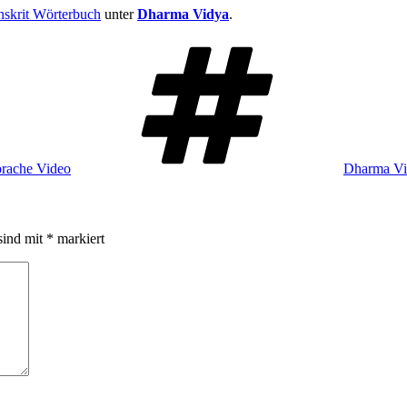
nskrit Wörterbuch
unter
Dharma Vidya
.
Schlagwört
prache Video
Dharma Vi
sind mit
*
markiert