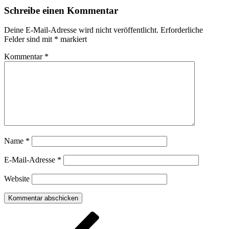
Schreibe einen Kommentar
Deine E-Mail-Adresse wird nicht veröffentlicht.
Erforderliche
Felder sind mit
*
markiert
Kommentar
*
Name
*
E-Mail-Adresse
*
Website
Beitragsnavigation
Vorheriger
Beitrag