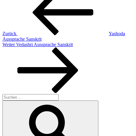
Zurück
Yashoda
Aussprache Sanskrit
Nächster
Weiter
Vedashri Aussprache Sanskrit
Beitrag
Suchen
nach:
Suchen