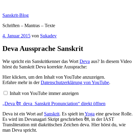
Zum
Inhalt
Sanskrit-Blog
springen
Schriften – Mantras – Texte
Veröffentlicht
4. Januar 2015
von
Sukadev
am
Deva Aussprache Sanskrit
Wie spricht ein Sanskritkenner das Wort
Deva
aus? In diesem Video
hörst du Sanskrit Deva korrekte Aussprache:
„Deva
Hier klicken, um den Inhalt von YouTube anzuzeigen.
देव
Erfahre mehr in der
Datenschutzerklärung von YouTube
.
deva
Sanskrit
Inhalt von YouTube immer anzeigen
Pronunciation“
von
„Deva देव deva Sanskrit Pronunciation“ direkt öffnen
YouTube
anzeigen
Deva ist ein Wort auf
Sanskrit
. Es spielt im
Yoga
eine gewisse Rolle.
Es wird im Devanagari Skript geschrieben देव, in der IAST
Transliteration mit diakritischen Zeichen deva. Hier hörst du, wie
man Deva spricht.