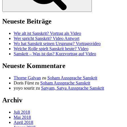
Neueste Beiträge
Wie alt ist Sanskrit? Vortrag als Video
Wer spricht Sanskrit? Video Antwort
Wo hat Sanskrit seinen Ursprung? Vortragsvideo
Welche Rolle spielt Sanskrit heute? Video
Sanskrit – Was ist das? Kurzvortrag auf Video
Neueste Kommentare
Thorne Galvan
zu
Soham Aussprache Sanskrit
Doris Fürst
zu
Soham Aussprache Sanskrit
yoyo souriz
zu
Satyam, Satya Aussprache Sanskrit
Archiv
Juli 2018
Mai 2018
April 2018