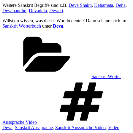
Weitere Sanskrit Begriffe sind z.B.
Deva Shakti
,
Dehamata
,
Deha
,
Devabandhu
,
Devaduta
,
Devaki
.
Willst du wissen, was dieses Wort bedeutet? Dann schaue nach im
Sanskrit Wörterbuch
unter
Deva
.
Kategorien
Sanskrit Wörter
Sch
Aussprache Video
Deva
,
Sanskrit Aussprache
,
Sanskrit Aussprache Video
,
Video