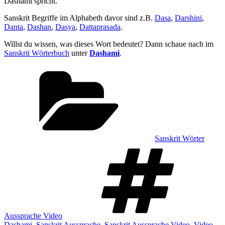
Dashami spricht.
Sanskrit Begriffe im Alphabeth davor sind z.B.
Dasa
,
Darshini
,
Danta
,
Dashan
,
Dasya
,
Dattaprasada
.
Willst du wissen, was dieses Wort bedeutet? Dann schaue nach im
Sanskrit Wörterbuch
unter
Dashami
.
Kategorien
Sanskrit Wörter
Sch
Aussprache Video
Dashami
,
Sanskrit Aussprache
,
Sanskrit Aussprache Video
,
Video