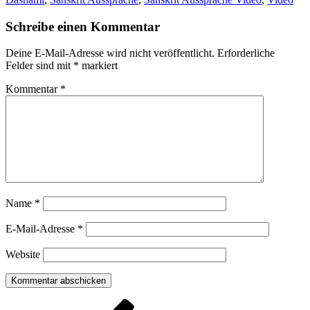
Schreibe einen Kommentar
Deine E-Mail-Adresse wird nicht veröffentlicht.
Erforderliche
Felder sind mit
*
markiert
Kommentar
*
Name
*
E-Mail-Adresse
*
Website
Beitragsnavigation
Vorheriger