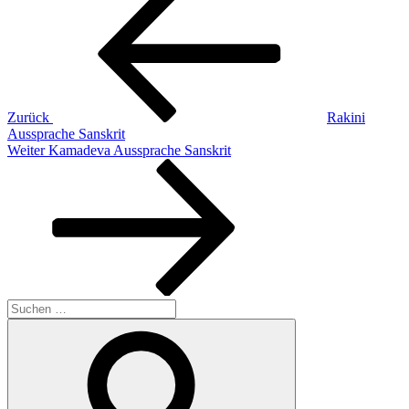
Beitrag
Zurück
Rakini
Aussprache Sanskrit
Nächster
Weiter
Kamadeva Aussprache Sanskrit
Beitrag
Suchen
nach:
Suchen