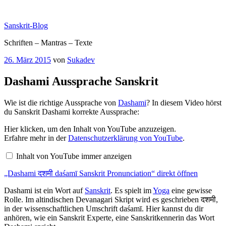
Zum
Inhalt
Sanskrit-Blog
springen
Schriften – Mantras – Texte
Veröffentlicht
26. März 2015
von
Sukadev
am
Dashami Aussprache Sanskrit
Wie ist die richtige Aussprache von
Dashami
? In diesem Video hörst
du Sanskrit Dashami korrekte Aussprache:
„Dashami
Hier klicken, um den Inhalt von YouTube anzuzeigen.
दशमी
Erfahre mehr in der
Datenschutzerklärung von YouTube
.
daśamī
Sanskrit
Inhalt von YouTube immer anzeigen
Pronunciation“
von
„Dashami दशमी daśamī Sanskrit Pronunciation“ direkt öffnen
YouTube
anzeigen
Dashami ist ein Wort auf
Sanskrit
. Es spielt im
Yoga
eine gewisse
Rolle. Im altindischen Devanagari Skript wird es geschrieben दशमी,
in der wissenschaftlichen Umschrift daśamī. Hier kannst du dir
anhören, wie ein Sanskrit Experte, eine Sanskritkennerin das Wort