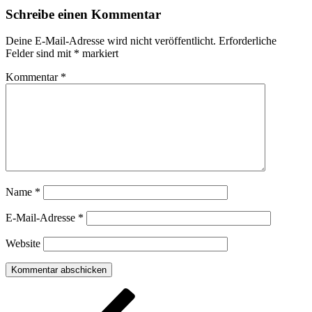
Schreibe einen Kommentar
Deine E-Mail-Adresse wird nicht veröffentlicht.
Erforderliche
Felder sind mit
*
markiert
Kommentar
*
Name
*
E-Mail-Adresse
*
Website
Beitragsnavigation
Vorheriger
Beitrag