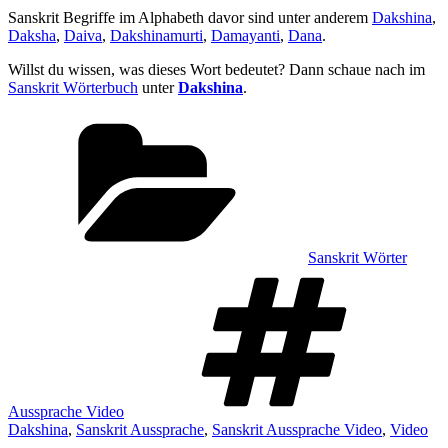
Sanskrit Begriffe im Alphabeth davor sind unter anderem
Dakshina
,
Daksha
,
Daiva
,
Dakshinamurti
,
Damayanti
,
Dana
.
Willst du wissen, was dieses Wort bedeutet? Dann schaue nach im
Sanskrit Wörterbuch
unter
Dakshina
.
Kategorien
Sanskrit Wörter
Sch
Aussprache Video
Dakshina
,
Sanskrit Aussprache
,
Sanskrit Aussprache Video
,
Video