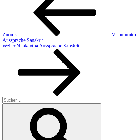
Zurück
Vishnumitra
Aussprache Sanskrit
Nächster
Weiter
Nilakantha Aussprache Sanskrit
Beitrag
Suchen
nach:
Suchen