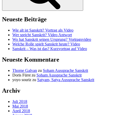
Neueste Beiträge
Wie alt ist Sanskrit? Vortrag als Video
Wer spricht Sanskrit? Video Antwort
Wo hat Sanskrit seinen Ursprung? Vortragsvideo
Welche Rolle spielt Sanskrit heute? Video
Sanskrit – Was ist das? Kurzvortrag auf Video
Neueste Kommentare
Thorne Galvan
zu
Soham Aussprache Sanskrit
Doris Fürst
zu
Soham Aussprache Sanskrit
yoyo souriz
zu
Satyam, Satya Aussprache Sanskrit
Archiv
Juli 2018
Mai 2018
April 2018