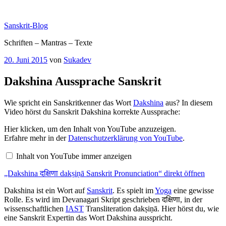
Zum
Inhalt
Sanskrit-Blog
springen
Schriften – Mantras – Texte
Veröffentlicht
20. Juni 2015
von
Sukadev
am
Dakshina Aussprache Sanskrit
Wie spricht ein Sanskritkenner das Wort
Dakshina
aus? In diesem
Video hörst du Sanskrit Dakshina korrekte Aussprache:
„Dakshina
Hier klicken, um den Inhalt von YouTube anzuzeigen.
दक्षिणा
Erfahre mehr in der
Datenschutzerklärung von YouTube
.
dakṣiṇā
Sanskrit
Inhalt von YouTube immer anzeigen
Pronunciation“
von
„Dakshina दक्षिणा dakṣiṇā Sanskrit Pronunciation“ direkt öffnen
YouTube
anzeigen
Dakshina ist ein Wort auf
Sanskrit
. Es spielt im
Yoga
eine gewisse
Rolle. Es wird im Devanagari Skript geschrieben दक्षिणा, in der
wissenschaftlichen
IAST
Transliteration dakṣiṇā. Hier hörst du, wie
eine Sanskrit Expertin das Wort Dakshina ausspricht.