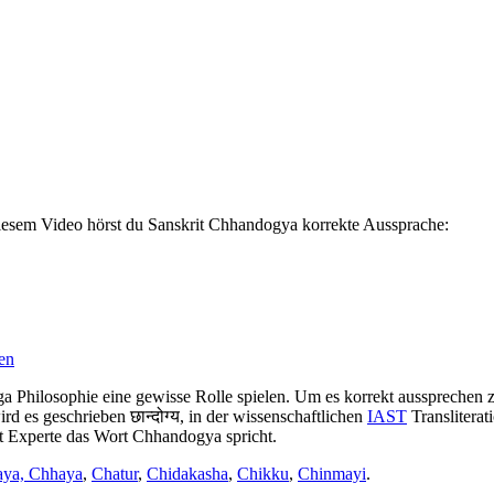
diesem Video hörst du Sanskrit Chhandogya korrekte Aussprache:
en
 Philosophie eine gewisse Rolle spielen. Um es korrekt aussprechen zu 
d es geschrieben छान्दोग्य, in der wissenschaftlichen
IAST
Transliterat
it Experte das Wort Chhandogya spricht.
ya, Chhaya
,
Chatur
,
Chidakasha
,
Chikku
,
Chinmayi
.