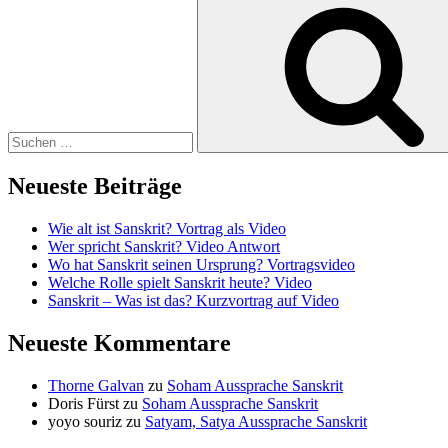
Suchen
nach:
Neueste Beiträge
Wie alt ist Sanskrit? Vortrag als Video
Wer spricht Sanskrit? Video Antwort
Wo hat Sanskrit seinen Ursprung? Vortragsvideo
Welche Rolle spielt Sanskrit heute? Video
Sanskrit – Was ist das? Kurzvortrag auf Video
Neueste Kommentare
Thorne Galvan
zu
Soham Aussprache Sanskrit
Doris Fürst
zu
Soham Aussprache Sanskrit
yoyo souriz
zu
Satyam, Satya Aussprache Sanskrit