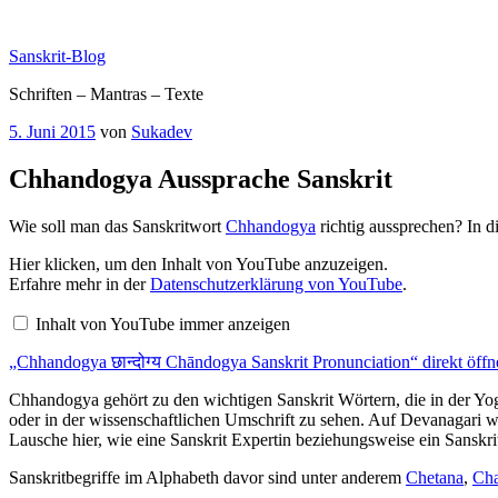
Zum
Inhalt
Sanskrit-Blog
springen
Schriften – Mantras – Texte
Veröffentlicht
5. Juni 2015
von
Sukadev
am
Chhandogya Aussprache Sanskrit
Wie soll man das Sanskritwort
Chhandogya
richtig aussprechen? In 
„Chhandogya
Hier klicken, um den Inhalt von YouTube anzuzeigen.
छान्दोग्य
Erfahre mehr in der
Datenschutzerklärung von YouTube
.
Chāndogya
Sanskrit
Inhalt von YouTube immer anzeigen
Pronunciation“
von
„Chhandogya छान्दोग्य Chāndogya Sanskrit Pronunciation“ direkt öffn
YouTube
anzeigen
Chhandogya gehört zu den wichtigen Sanskrit Wörtern, die in der Yoga
oder in der wissenschaftlichen Umschrift zu sehen. Auf Devanagari wir
Lausche hier, wie eine Sanskrit Expertin beziehungsweise ein Sanskr
Sanskritbegriffe im Alphabeth davor sind unter anderem
Chetana
,
Cha