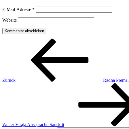
E-Mail-Adresse
*
Website
Beitragsnavigation
Vorheriger
Beitrag
Zurück
Radha Prema 
Nächster
Beitrag
Weiter
Viraja Aussprache Sanskrit