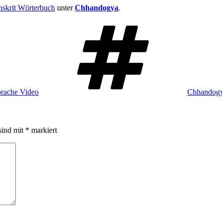
nskrit Wörterbuch
unter
Chhandogya
.
Schlagwört
prache Video
Chhandog
sind mit
*
markiert