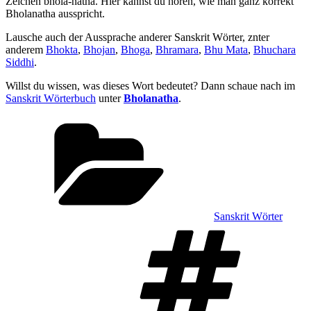
Zeichen bholā-nātha. Hier kannst du hören, wie man ganz korrekt
Bholanatha ausspricht.
Lausche auch der Aussprache anderer Sanskrit Wörter, znter
anderem
Bhokta
,
Bhojan
,
Bhoga
,
Bhramara
,
Bhu Mata
,
Bhuchara
Siddhi
.
Willst du wissen, was dieses Wort bedeutet? Dann schaue nach im
Sanskrit Wörterbuch
unter
Bholanatha
.
Kategorien
Sanskrit Wörter
Sch