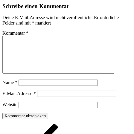
Schreibe einen Kommentar
Deine E-Mail-Adresse wird nicht veröffentlicht.
Erforderliche
Felder sind mit
*
markiert
Kommentar
*
Name
*
E-Mail-Adresse
*
Website
Beitragsnavigation
Vorheriger
Beitrag