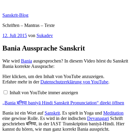
Zum
Inhalt
Sanskrit-Blog
springen
Schriften – Mantras – Texte
Veröffentlicht
12. Juli 2015
von
Sukadev
am
Bania Aussprache Sanskrit
Wie wird
Bania
ausgesprochen? In diesem Video hörst du Sanskrit
Bania korrekte Aussprache:
„Bania
Hier klicken, um den Inhalt von YouTube anzuzeigen.
बनिया
Erfahre mehr in der
Datenschutzerklärung von YouTube
.
baniyā
Hindi
Inhalt von YouTube immer anzeigen
Sanskrit
Pronunciation“
„Bania बनिया baniyā Hindi Sanskrit Pronunciation“ direkt öffnen
von
YouTube
anzeigen
Bania ist ein Wort auf
Sanskrit
. Es spielt in Yoga und
Meditation
eine gewisse Rolle. Es wird in der indischen
Devanagari
Schrift
geschrieben बनिया, in der IAST Transkription baniyā-Hindi. Hier
kannst du hören, wie man ganz korrekt Bania ausspricht.