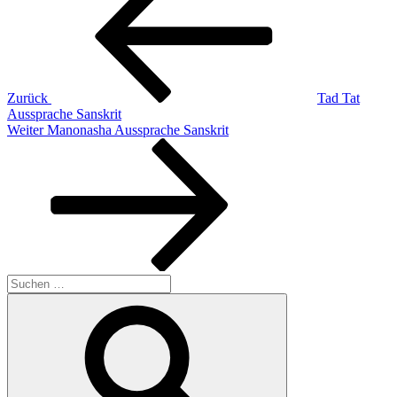
Zurück
Tad Tat
Aussprache Sanskrit
Nächster
Weiter
Manonasha Aussprache Sanskrit
Beitrag
Suchen
nach:
Suchen