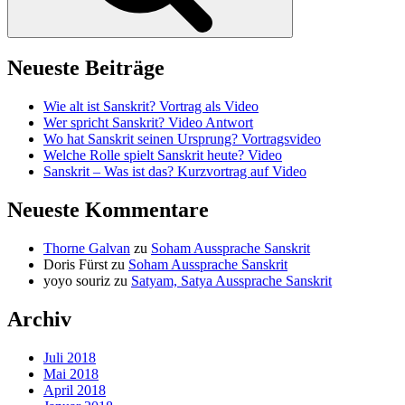
Neueste Beiträge
Wie alt ist Sanskrit? Vortrag als Video
Wer spricht Sanskrit? Video Antwort
Wo hat Sanskrit seinen Ursprung? Vortragsvideo
Welche Rolle spielt Sanskrit heute? Video
Sanskrit – Was ist das? Kurzvortrag auf Video
Neueste Kommentare
Thorne Galvan
zu
Soham Aussprache Sanskrit
Doris Fürst
zu
Soham Aussprache Sanskrit
yoyo souriz
zu
Satyam, Satya Aussprache Sanskrit
Archiv
Juli 2018
Mai 2018
April 2018