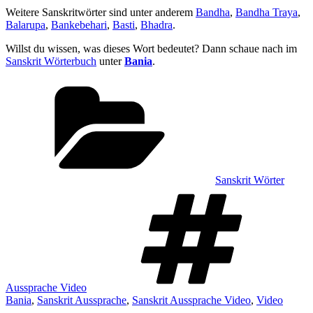
Weitere Sanskritwörter sind unter anderem
Bandha
,
Bandha Traya
,
Balarupa
,
Bankebehari
,
Basti
,
Bhadra
.
Willst du wissen, was dieses Wort bedeutet? Dann schaue nach im
Sanskrit Wörterbuch
unter
Bania
.
Kategorien
Sanskrit Wörter
Sch
Aussprache Video
Bania
,
Sanskrit Aussprache
,
Sanskrit Aussprache Video
,
Video