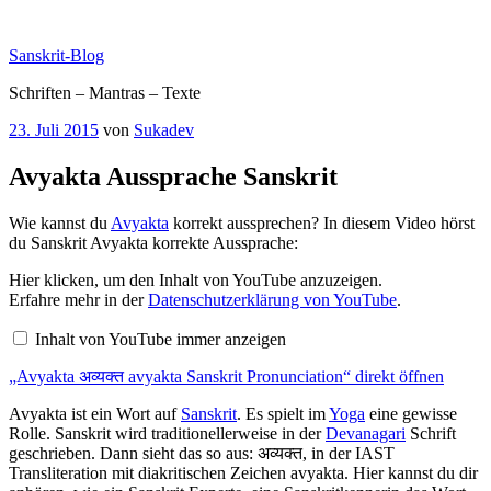
Zum
Inhalt
Sanskrit-Blog
springen
Schriften – Mantras – Texte
Veröffentlicht
23. Juli 2015
von
Sukadev
am
Avyakta Aussprache Sanskrit
Wie kannst du
Avyakta
korrekt aussprechen? In diesem Video hörst
du Sanskrit Avyakta korrekte Aussprache:
„Avyakta
Hier klicken, um den Inhalt von YouTube anzuzeigen.
अव्यक्त
Erfahre mehr in der
Datenschutzerklärung von YouTube
.
avyakta
Sanskrit
Inhalt von YouTube immer anzeigen
Pronunciation“
von
„Avyakta अव्यक्त avyakta Sanskrit Pronunciation“ direkt öffnen
YouTube
anzeigen
Avyakta ist ein Wort auf
Sanskrit
. Es spielt im
Yoga
eine gewisse
Rolle. Sanskrit wird traditionellerweise in der
Devanagari
Schrift
geschrieben. Dann sieht das so aus: अव्यक्त, in der IAST
Transliteration mit diakritischen Zeichen avyakta. Hier kannst du dir