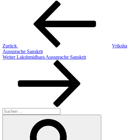
Beitragsnavigation
Vorheriger
Beitrag
Zurück
Vriksha
Aussprache Sanskrit
Nächster
Weiter
Lakshmidhara Aussprache Sanskrit
Beitrag
Suchen
nach:
Suchen