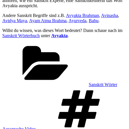
anhören, wie ein Sanskrit Experte, eine Sanskritkennerin das Wort
Avyakta ausspricht.
Andere Sanskrit Begriffe sind z.B.
Avyakta Brahman
,
Avinasha
,
Avidya Maya
,
Ayam Atma Brahma
,
Ayurveda
,
Babu
.
Willst du wissen, was dieses Wort bedeutet? Dann schaue nach im
Sanskrit Wörterbuch
unter
Avyakta
.
Kategorien
Sanskrit Wörter
Sch
Aussprache Video