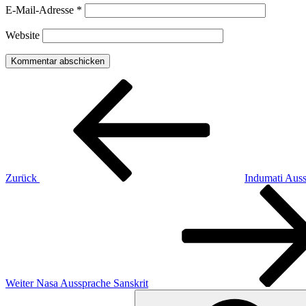
E-Mail-Adresse
*
Website
Beitragsnavigation
Vorheriger
Beitrag
Zurück
Indumati Auss
Nächster
Beitrag
Weiter
Nasa Aussprache Sanskrit
Suchen