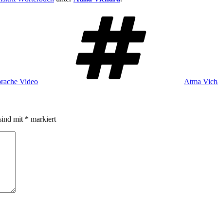
Schlagwört
prache Video
Atma Vich
sind mit
*
markiert