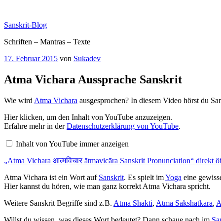
Zum
Inhalt
Sanskrit-Blog
springen
Schriften – Mantras – Texte
Veröffentlicht
17. Februar 2015
von
Sukadev
am
Atma Vichara Aussprache Sanskrit
Wie wird
Atma Vichara
ausgesprochen? In diesem Video hörst du San
„Atma
Hier klicken, um den Inhalt von YouTube anzuzeigen.
Vichara
Erfahre mehr in der
Datenschutzerklärung von YouTube
.
आत्मविचार
ātmavicāra
Inhalt von YouTube immer anzeigen
Sanskrit
Pronunciation“
„Atma Vichara आत्मविचार ātmavicāra Sanskrit Pronunciation“ direkt ö
von
YouTube
anzeigen
Atma Vichara ist ein Wort auf
Sanskrit
. Es spielt im
Yoga
eine gewisse
Hier kannst du hören, wie man ganz korrekt Atma Vichara spricht.
Weitere Sanskrit Begriffe sind z.B.
Atma Shakti
,
Atma Sakshatkara
,
A
Willst du wissen, was dieses Wort bedeutet? Dann schaue nach im
Sa