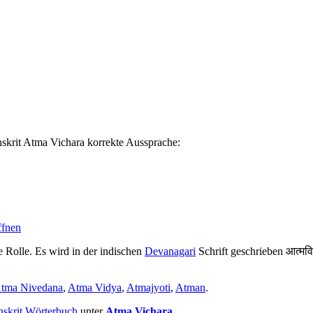
skrit Atma Vichara korrekte Aussprache:
ffnen
 Rolle. Es wird in der indischen
Devanagari
Schrift geschrieben आत्मवि
tma Nivedana
,
Atma Vidya
,
Atmajyoti
,
Atman
.
nskrit Wörterbuch
unter
Atma Vichara
.