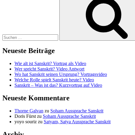
nach:
Neueste Beiträge
Wie alt ist Sanskrit? Vortrag als Video
Wer spricht Sanskrit? Video Antwort
Wo hat Sanskrit seinen Ursprung? Vortragsvideo
Welche Rolle spielt Sanskrit heute? Video
Sanskrit – Was ist das? Kurzvortrag auf Video
Neueste Kommentare
Thorne Galvan
zu
Soham Aussprache Sanskrit
Doris Fürst
zu
Soham Aussprache Sanskrit
yoyo souriz
zu
Satyam, Satya Aussprache Sanskrit
Archiv