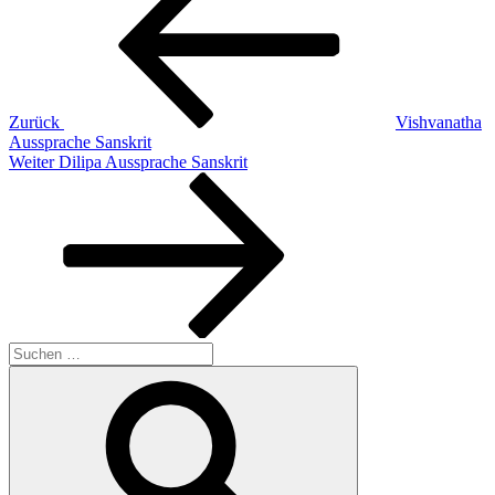
Zurück
Vishvanatha
Aussprache Sanskrit
Nächster
Weiter
Dilipa Aussprache Sanskrit
Beitrag
Suchen
nach:
Suchen