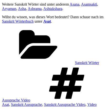
Weitere Sanskrit Wörter sind unter anderem
Asana
,
Asamsakti
,
Aryaman
,
Asha
,
Ashrama
,
Ashtakshara
.
Willst du wissen, was dieses Wort bedeutet? Dann schaue nach im
Sanskrit Wörterbuch
unter
Asat
.
Kategorien
Sanskrit Wörter
Sch
Aussprache Video
Asat
,
Sanskrit Aussprache
,
Sanskrit Aussprache Video
,
Video