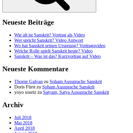
Neueste Beiträge
Wie alt ist Sanskrit? Vortrag als Video
Wer spricht Sanskrit? Video Antwort
Wo hat Sanskrit seinen Ursprung? Vortragsvideo
Welche Rolle spielt Sanskrit heute? Video
Sanskrit – Was ist das? Kurzvortrag auf Video
Neueste Kommentare
Thorne Galvan
zu
Soham Aussprache Sanskrit
Doris Fürst
zu
Soham Aussprache Sanskrit
yoyo souriz
zu
Satyam, Satya Aussprache Sanskrit
Archiv
Juli 2018
Mai 2018
April 2018