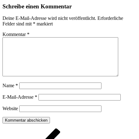
Schreibe einen Kommentar
Deine E-Mail-Adresse wird nicht veröffentlicht.
Erforderliche
Felder sind mit
*
markiert
Kommentar
*
Name
*
E-Mail-Adresse
*
Website
Beitragsnavigation
Vorheriger
Beitrag