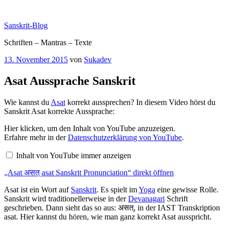
Zum
Inhalt
Sanskrit-Blog
springen
Schriften – Mantras – Texte
Veröffentlicht
13. November 2015
von
Sukadev
am
Asat Aussprache Sanskrit
Wie kannst du
Asat
korrekt aussprechen? In diesem Video hörst du
Sanskrit Asat korrekte Aussprache:
„Asat
Hier klicken, um den Inhalt von YouTube anzuzeigen.
असत्
Erfahre mehr in der
Datenschutzerklärung von YouTube
.
asat
Sanskrit
Inhalt von YouTube immer anzeigen
Pronunciation“
von
„Asat असत् asat Sanskrit Pronunciation“ direkt öffnen
YouTube
anzeigen
Asat ist ein Wort auf
Sanskrit
. Es spielt im
Yoga
eine gewisse Rolle.
Sanskrit wird traditionellerweise in der
Devanagari
Schrift
geschrieben. Dann sieht das so aus: असत्, in der IAST Transkription
asat. Hier kannst du hören, wie man ganz korrekt Asat ausspricht.