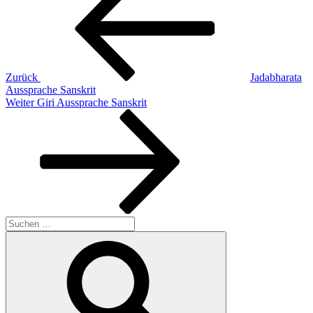
Zurück
Jadabharata
Aussprache Sanskrit
Nächster
Weiter
Giri Aussprache Sanskrit
Beitrag
Suchen
nach:
Suchen