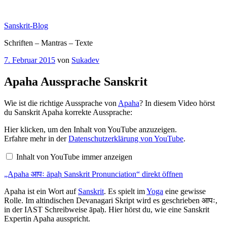
Zum
Inhalt
Sanskrit-Blog
springen
Schriften – Mantras – Texte
Veröffentlicht
7. Februar 2015
von
Sukadev
am
Apaha Aussprache Sanskrit
Wie ist die richtige Aussprache von
Apaha
? In diesem Video hörst
du Sanskrit Apaha korrekte Aussprache:
„Apaha
Hier klicken, um den Inhalt von YouTube anzuzeigen.
आपः
Erfahre mehr in der
Datenschutzerklärung von YouTube
.
āpaḥ
Sanskrit
Inhalt von YouTube immer anzeigen
Pronunciation“
von
„Apaha आपः āpaḥ Sanskrit Pronunciation“ direkt öffnen
YouTube
anzeigen
Apaha ist ein Wort auf
Sanskrit
. Es spielt im
Yoga
eine gewisse
Rolle. Im altindischen Devanagari Skript wird es geschrieben आपः,
in der IAST Schreibweise āpaḥ. Hier hörst du, wie eine Sanskrit
Expertin Apaha ausspricht.