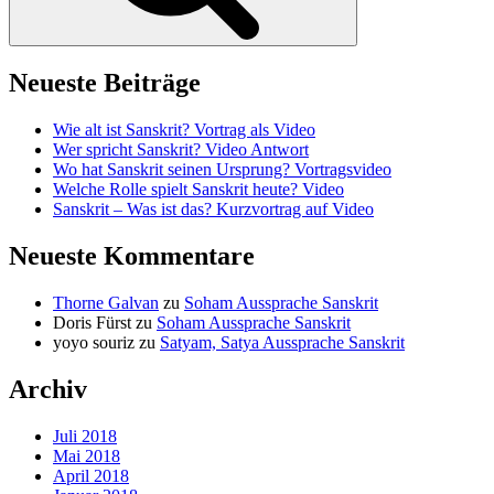
Neueste Beiträge
Wie alt ist Sanskrit? Vortrag als Video
Wer spricht Sanskrit? Video Antwort
Wo hat Sanskrit seinen Ursprung? Vortragsvideo
Welche Rolle spielt Sanskrit heute? Video
Sanskrit – Was ist das? Kurzvortrag auf Video
Neueste Kommentare
Thorne Galvan
zu
Soham Aussprache Sanskrit
Doris Fürst
zu
Soham Aussprache Sanskrit
yoyo souriz
zu
Satyam, Satya Aussprache Sanskrit
Archiv
Juli 2018
Mai 2018
April 2018