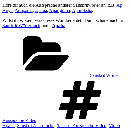
Höre dir auch die Aussprache anderer Sanskritwörter an, z.B.
Ap
,
Anya
,
Anupama
,
Apana
,
Aparigraha
,
Aparoksha
.
Willst du wissen, was dieses Wort bedeutet? Dann schaue nach im
Sanskrit Wörterbuch
unter
Apaha
.
Kategorien
Sanskrit Wörter
Sch
Aussprache Video
Apaha
,
Sanskrit Aussprache
,
Sanskrit Aussprache Video
,
Video