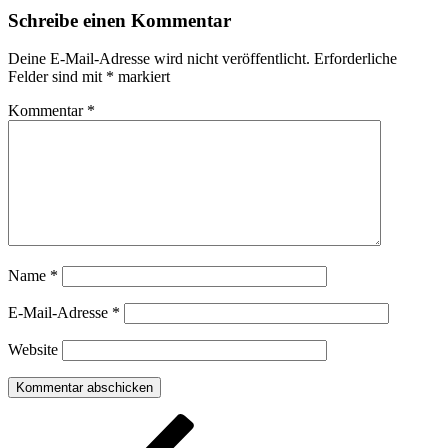
Schreibe einen Kommentar
Deine E-Mail-Adresse wird nicht veröffentlicht.
Erforderliche
Felder sind mit
*
markiert
Kommentar
*
Name
*
E-Mail-Adresse
*
Website
Beitragsnavigation
Vorheriger
Beitrag