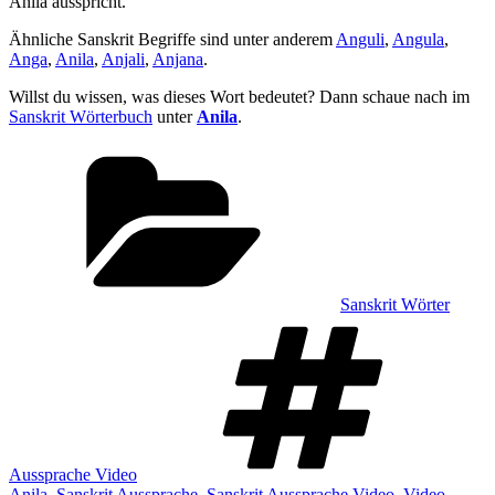
Anila ausspricht.
Ähnliche Sanskrit Begriffe sind unter anderem
Anguli
,
Angula
,
Anga
,
Anila
,
Anjali
,
Anjana
.
Willst du wissen, was dieses Wort bedeutet? Dann schaue nach im
Sanskrit Wörterbuch
unter
Anila
.
Kategorien
Sanskrit Wörter
Sch
Aussprache Video
Anila
,
Sanskrit Aussprache
,
Sanskrit Aussprache Video
,
Video