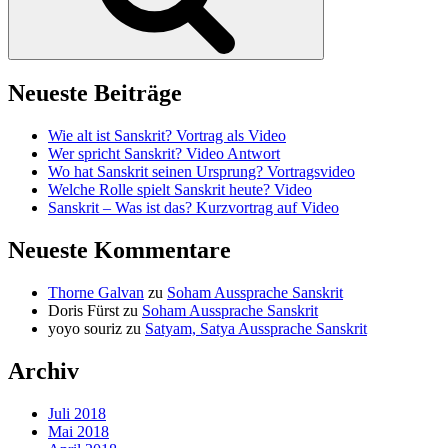
Neueste Beiträge
Wie alt ist Sanskrit? Vortrag als Video
Wer spricht Sanskrit? Video Antwort
Wo hat Sanskrit seinen Ursprung? Vortragsvideo
Welche Rolle spielt Sanskrit heute? Video
Sanskrit – Was ist das? Kurzvortrag auf Video
Neueste Kommentare
Thorne Galvan
zu
Soham Aussprache Sanskrit
Doris Fürst
zu
Soham Aussprache Sanskrit
yoyo souriz
zu
Satyam, Satya Aussprache Sanskrit
Archiv
Juli 2018
Mai 2018