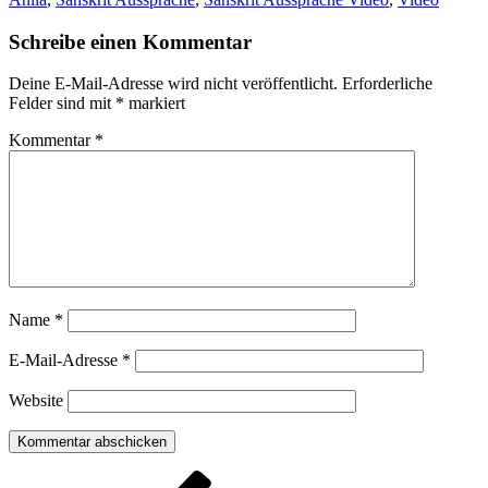
Schreibe einen Kommentar
Deine E-Mail-Adresse wird nicht veröffentlicht.
Erforderliche
Felder sind mit
*
markiert
Kommentar
*
Name
*
E-Mail-Adresse
*
Website
Beitragsnavigation
Vorheriger