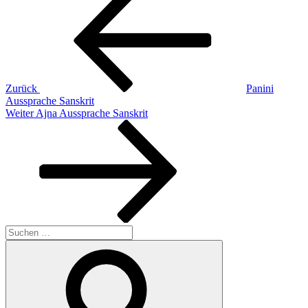
Beitrag
Zurück
Panini
Aussprache Sanskrit
Nächster
Weiter
Ajna Aussprache Sanskrit
Beitrag
Suchen
nach:
Suchen