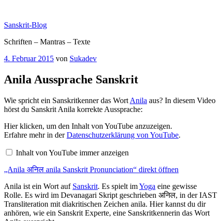
Zum
Inhalt
Sanskrit-Blog
springen
Schriften – Mantras – Texte
Veröffentlicht
4. Februar 2015
von
Sukadev
am
Anila Aussprache Sanskrit
Wie spricht ein Sanskritkenner das Wort
Anila
aus? In diesem Video
hörst du Sanskrit Anila korrekte Aussprache:
„Anila
Hier klicken, um den Inhalt von YouTube anzuzeigen.
अनिल
Erfahre mehr in der
Datenschutzerklärung von YouTube
.
anila
Sanskrit
Inhalt von YouTube immer anzeigen
Pronunciation“
von
„Anila अनिल anila Sanskrit Pronunciation“ direkt öffnen
YouTube
anzeigen
Anila ist ein Wort auf
Sanskrit
. Es spielt im
Yoga
eine gewisse
Rolle. Es wird im Devanagari Skript geschrieben अनिल, in der IAST
Transliteration mit diakritischen Zeichen anila. Hier kannst du dir
anhören, wie ein Sanskrit Experte, eine Sanskritkennerin das Wort