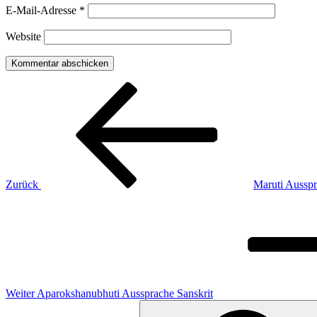
E-Mail-Adresse
*
Website
Beitragsnavigation
Vorheriger
Beitrag
Zurück
Maruti Ausspr
Nächster
Beitrag
Weiter
Aparokshanubhuti Aussprache Sanskrit
Suchen