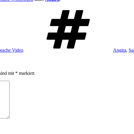
Schlagwört
prache Video
Angira
,
Sa
sind mit
*
markiert