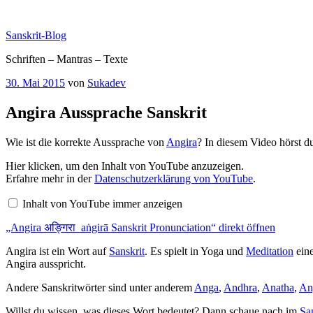
Zum
Inhalt
Sanskrit-Blog
springen
Schriften – Mantras – Texte
Veröffentlicht
30. Mai 2015
von
Sukadev
am
Angira Aussprache Sanskrit
Wie ist die korrekte Aussprache von
Angira
? In diesem Video hörst d
„Angira
Hier klicken, um den Inhalt von YouTube anzuzeigen.
अङ्गिरा
Erfahre mehr in der
Datenschutzerklärung von YouTube
.
aṅgirā
Sanskrit
Inhalt von YouTube immer anzeigen
Pronunciation“
von
„Angira अङ्गिरा aṅgirā Sanskrit Pronunciation“ direkt öffnen
YouTube
anzeigen
Angira ist ein Wort auf
Sanskrit
. Es spielt in Yoga und
Meditation
eine
Angira ausspricht.
Andere Sanskritwörter sind unter anderem
Anga
,
Andhra
,
Anatha
,
An
Willst du wissen, was dieses Wort bedeutet? Dann schaue nach im
Sa