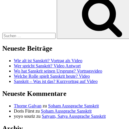
nach:
Neueste Beiträge
Wie alt ist Sanskrit? Vortrag als Video
Wer spricht Sanskrit? Video Antwort
Wo hat Sanskrit seinen Ursprung? Vortragsvideo
Welche Rolle spielt Sanskrit heute? Video
Sanskrit – Was ist das? Kurzvortrag auf Video
Neueste Kommentare
Thorne Galvan
zu
Soham Aussprache Sanskrit
Doris Fürst
zu
Soham Aussprache Sanskrit
yoyo souriz
zu
Satyam, Satya Aussprache Sanskrit
Archiv