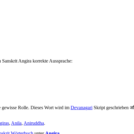
u Sanskrit Angira korrekte Aussprache:
 gewisse Rolle. Dieses Wort wird im
Devanagari
Skript geschrieben अङ
giras
,
Anila
,
Aniruddha
.
nskrit Wörterbuch
unter
Angira
.