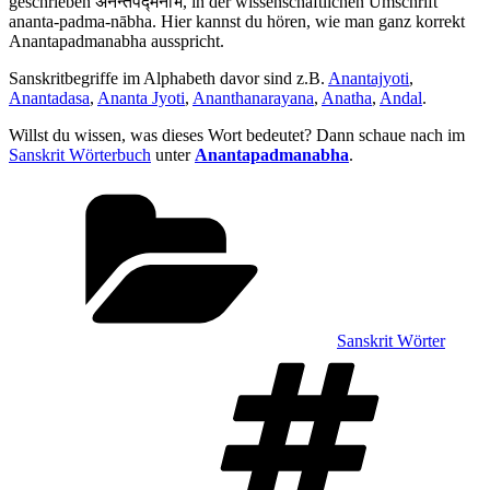
geschrieben अनन्तपद्मनाभ, in der wissenschaftlichen Umschrift
ananta-padma-nābha. Hier kannst du hören, wie man ganz korrekt
Anantapadmanabha ausspricht.
Sanskritbegriffe im Alphabeth davor sind z.B.
Anantajyoti
,
Anantadasa
,
Ananta Jyoti
,
Ananthanarayana
,
Anatha
,
Andal
.
Willst du wissen, was dieses Wort bedeutet? Dann schaue nach im
Sanskrit Wörterbuch
unter
Anantapadmanabha
.
Kategorien
Sanskrit Wörter
Sch