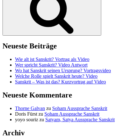
Neueste Beiträge
Wie alt ist Sanskrit? Vortrag als Video
Wer spricht Sanskrit? Video Antwort
Wo hat Sanskrit seinen Ursprung? Vortragsvideo
Welche Rolle spielt Sanskrit heute? Video
Sanskrit – Was ist das? Kurzvortrag auf Video
Neueste Kommentare
Thorne Galvan
zu
Soham Aussprache Sanskrit
Doris Fürst
zu
Soham Aussprache Sanskrit
yoyo souriz
zu
Satyam, Satya Aussprache Sanskrit
Archiv