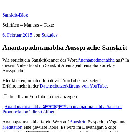
Zum
Inhalt
Sanskrit-Blog
springen
Schriften – Mantras – Texte
Veröffentlicht
6. Februar 2015
von
Sukadev
am
Anantapadmanabha Aussprache Sanskrit
Wie spricht ein Sanskritkenner das Wort
Anantapadmanabha
aus? In
diesem Video hörst du Sanskrit Anantapadmanabha korrekte
Aussprache:
„Anantapadmanabha
Hier klicken, um den Inhalt von YouTube anzuzeigen.
अनन्तपद्मनाभ
Erfahre mehr in der
Datenschutzerklärung von YouTube
.
ananta
padma
Inhalt von YouTube immer anzeigen
nābha
Sanskrit
„Anantapadmanabha अनन्तपद्मनाभ ananta padma nābha Sanskrit
Pronunciation“
von
Pronunciation“ direkt öffnen
YouTube
anzeigen
Anantapadmanabha ist ein Wort auf
Sanskrit
. Es spielt in Yoga und
Meditation
eine gewisse Rolle. Es wird im Devanagari Skript