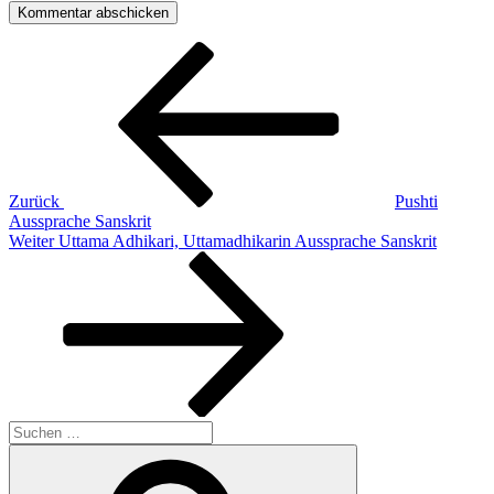
Beitragsnavigation
Vorheriger
Beitrag
Zurück
Pushti
Aussprache Sanskrit
Nächster
Weiter
Uttama Adhikari, Uttamadhikarin Aussprache Sanskrit
Beitrag
Suchen
nach:
Suchen