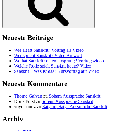
Neueste Beiträge
Wie alt ist Sanskrit? Vortrag als Video
Wer spricht Sanskrit? Video Antwort
Wo hat Sanskrit seinen Ursprung? Vortragsvideo
Welche Rolle spielt Sanskrit heute? Video
Sanskrit – Was ist das? Kurzvortrag auf Video
Neueste Kommentare
Thorne Galvan
zu
Soham Aussprache Sanskrit
Doris Fürst
zu
Soham Aussprache Sanskrit
yoyo souriz
zu
Satyam, Satya Aussprache Sanskrit
Archiv