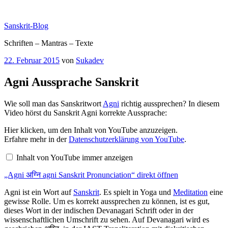
Zum
Inhalt
Sanskrit-Blog
springen
Schriften – Mantras – Texte
Veröffentlicht
22. Februar 2015
von
Sukadev
am
Agni Aussprache Sanskrit
Wie soll man das Sanskritwort
Agni
richtig aussprechen? In diesem
Video hörst du Sanskrit Agni korrekte Aussprache:
„Agni
Hier klicken, um den Inhalt von YouTube anzuzeigen.
अग्नि
Erfahre mehr in der
Datenschutzerklärung von YouTube
.
agni
Sanskrit
Inhalt von YouTube immer anzeigen
Pronunciation“
von
„Agni अग्नि agni Sanskrit Pronunciation“ direkt öffnen
YouTube
anzeigen
Agni ist ein Wort auf
Sanskrit
. Es spielt in Yoga und
Meditation
eine
gewisse Rolle. Um es korrekt aussprechen zu können, ist es gut,
dieses Wort in der indischen Devanagari Schrift oder in der
wissenschaftlichen Umschrift zu sehen. Auf Devanagari wird es