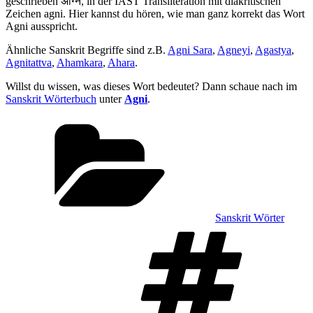
geschrieben अग्नि, in der IAST Transliteration mit diakritischen
Zeichen agni. Hier kannst du hören, wie man ganz korrekt das Wort
Agni ausspricht.
Ähnliche Sanskrit Begriffe sind z.B.
Agni Sara
,
Agneyi
,
Agastya
,
Agnitattva
,
Ahamkara
,
Ahara
.
Willst du wissen, was dieses Wort bedeutet? Dann schaue nach im
Sanskrit Wörterbuch
unter
Agni
.
Kategorien
Sanskrit Wörter
Sch