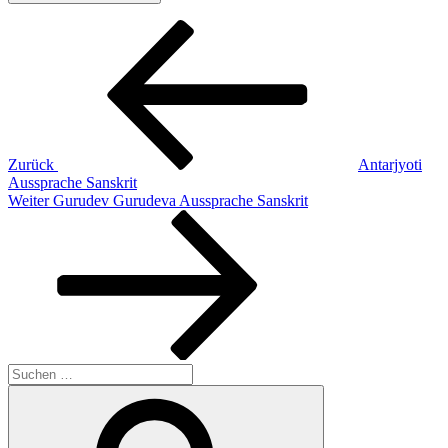
Beitragsnavigation
Vorheriger
Beitrag
Zurück
Antarjyoti
Aussprache Sanskrit
Nächster
Weiter
Gurudev Gurudeva Aussprache Sanskrit
Beitrag
Suchen
nach:
Suchen