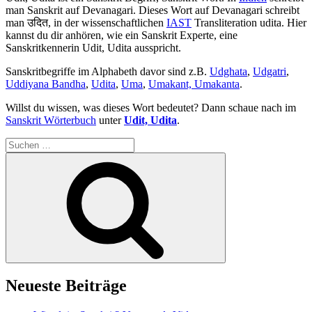
man Sanskrit auf Devanagari. Dieses Wort auf Devanagari schreibt
man उदित, in der wissenschaftlichen
IAST
Transliteration udita. Hier
kannst du dir anhören, wie ein Sanskrit Experte, eine
Sanskritkennerin Udit, Udita ausspricht.
Sanskritbegriffe im Alphabeth davor sind z.B.
Udghata
,
Udgatri
,
Uddiyana Bandha
,
Udita
,
Uma
,
Umakant, Umakanta
.
Willst du wissen, was dieses Wort bedeutet? Dann schaue nach im
Sanskrit Wörterbuch
unter
Udit, Udita
.
Suchen
nach:
Suchen
Neueste Beiträge