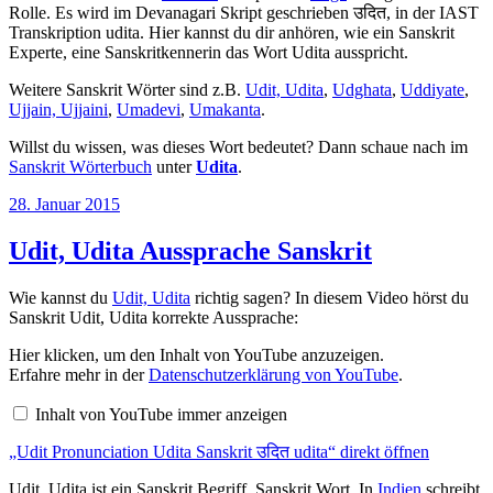
Rolle. Es wird im Devanagari Skript geschrieben उदित, in der IAST
Transkription udita. Hier kannst du dir anhören, wie ein Sanskrit
Experte, eine Sanskritkennerin das Wort Udita ausspricht.
Weitere Sanskrit Wörter sind z.B.
Udit, Udita
,
Udghata
,
Uddiyate
,
Ujjain, Ujjaini
,
Umadevi
,
Umakanta
.
Willst du wissen, was dieses Wort bedeutet? Dann schaue nach im
Sanskrit Wörterbuch
unter
Udita
.
Veröffentlicht
28. Januar 2015
am
Udit, Udita Aussprache Sanskrit
Wie kannst du
Udit, Udita
richtig sagen? In diesem Video hörst du
Sanskrit Udit, Udita korrekte Aussprache:
„Udit
Hier klicken, um den Inhalt von YouTube anzuzeigen.
Pronunciation
Erfahre mehr in der
Datenschutzerklärung von YouTube
.
Udita
Sanskrit
Inhalt von YouTube immer anzeigen
उदित
udita“
„Udit Pronunciation Udita Sanskrit उदित udita“ direkt öffnen
von
YouTube
anzeigen
Udit, Udita ist ein Sanskrit Begriff, Sanskrit Wort. In
Indien
schreibt