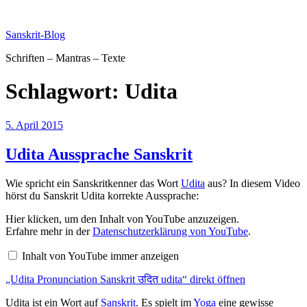
Zum
Inhalt
Sanskrit-Blog
springen
Schriften – Mantras – Texte
Schlagwort:
Udita
Veröffentlicht
5. April 2015
am
Udita Aussprache Sanskrit
Wie spricht ein Sanskritkenner das Wort
Udita
aus? In diesem Video
hörst du Sanskrit Udita korrekte Aussprache:
„Udita
Hier klicken, um den Inhalt von YouTube anzuzeigen.
Pronunciation
Erfahre mehr in der
Datenschutzerklärung von YouTube
.
Sanskrit
उदित
Inhalt von YouTube immer anzeigen
udita“
von
„Udita Pronunciation Sanskrit उदित udita“ direkt öffnen
YouTube
anzeigen
Udita ist ein Wort auf
Sanskrit
. Es spielt im
Yoga
eine gewisse