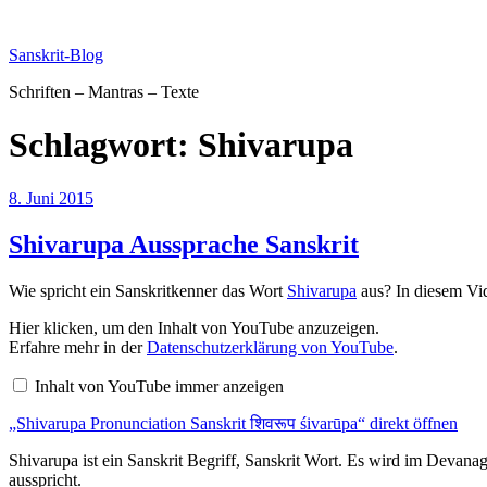
Zum
Inhalt
Sanskrit-Blog
springen
Schriften – Mantras – Texte
Schlagwort:
Shivarupa
Veröffentlicht
8. Juni 2015
am
Shivarupa Aussprache Sanskrit
Wie spricht ein Sanskritkenner das Wort
Shivarupa
aus? In diesem Vid
„Shivarupa
Hier klicken, um den Inhalt von YouTube anzuzeigen.
Pronunciation
Erfahre mehr in der
Datenschutzerklärung von YouTube
.
Sanskrit
शिवरूप
Inhalt von YouTube immer anzeigen
śivarūpa“
von
„Shivarupa Pronunciation Sanskrit शिवरूप śivarūpa“ direkt öffnen
YouTube
anzeigen
Shivarupa ist ein Sanskrit Begriff, Sanskrit Wort. Es wird im Devana
ausspricht.