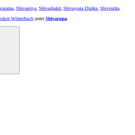
ivarama
,
Shivapriya
,
Shivashakti
,
Shivayoga Dipika
,
Shivendra
.
nskrit Wörterbuch
unter
Shivarupa
.
Suchen