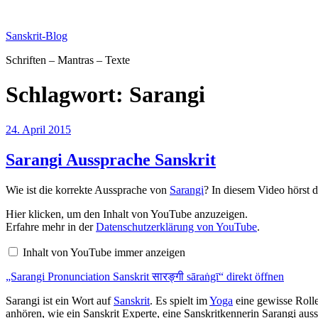
Zum
Inhalt
Sanskrit-Blog
springen
Schriften – Mantras – Texte
Schlagwort:
Sarangi
Veröffentlicht
24. April 2015
am
Sarangi Aussprache Sanskrit
Wie ist die korrekte Aussprache von
Sarangi
? In diesem Video hörst 
„Sarangi
Hier klicken, um den Inhalt von YouTube anzuzeigen.
Pronunciation
Erfahre mehr in der
Datenschutzerklärung von YouTube
.
Sanskrit
सारङ्गी
Inhalt von YouTube immer anzeigen
sāraṅgī“
von
„Sarangi Pronunciation Sanskrit सारङ्गी sāraṅgī“ direkt öffnen
YouTube
anzeigen
Sarangi ist ein Wort auf
Sanskrit
. Es spielt im
Yoga
eine gewisse Roll
anhören, wie ein Sanskrit Experte, eine Sanskritkennerin Sarangi auss