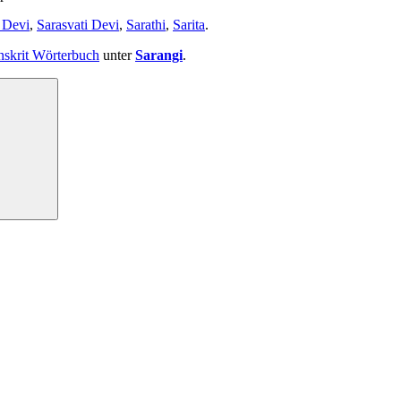
 Devi
,
Sarasvati Devi
,
Sarathi
,
Sarita
.
nskrit Wörterbuch
unter
Sarangi
.
Suchen