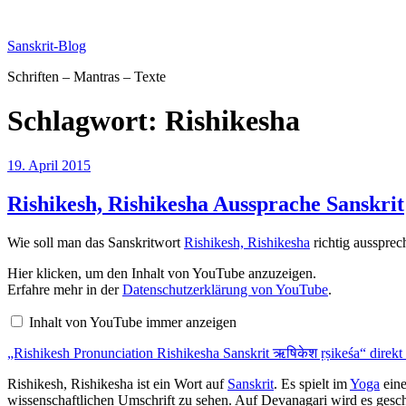
Zum
Inhalt
Sanskrit-Blog
springen
Schriften – Mantras – Texte
Schlagwort:
Rishikesha
Veröffentlicht
19. April 2015
am
Rishikesh, Rishikesha Aussprache Sanskrit
Wie soll man das Sanskritwort
Rishikesh, Rishikesha
richtig aussprec
„Rishikesh
Hier klicken, um den Inhalt von YouTube anzuzeigen.
Pronunciation
Erfahre mehr in der
Datenschutzerklärung von YouTube
.
Rishikesha
Sanskrit
Inhalt von YouTube immer anzeigen
ऋषिकेश
ṛṣikeśa“
„Rishikesh Pronunciation Rishikesha Sanskrit ऋषिकेश ṛṣikeśa“ direkt
von
YouTube
anzeigen
Rishikesh, Rishikesha ist ein Wort auf
Sanskrit
. Es spielt im
Yoga
eine
wissenschaftlichen Umschrift zu sehen. Auf Devanagari wird es gesc