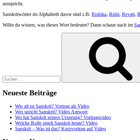
ausspricht.
Sanskritwörter im Alphabeth davor sind z.B.
Rishika
,
Rishi
,
Revati
,
R
Willst du wissen, was dieses Wort bedeutet? Dann schaue nach im
Sa
Suchen
nach:
Neueste Beiträge
Wie alt ist Sanskrit? Vortrag als Video
Wer spricht Sanskrit? Video Antwort
Wo hat Sanskrit seinen Ursprung? Vortragsvideo
Welche Rolle spielt Sanskrit heute? Video
Sanskrit – Was ist das? Kurzvortrag auf Video