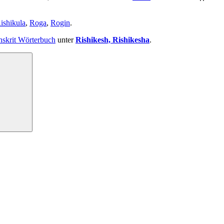
ishikula
,
Roga
,
Rogin
.
nskrit Wörterbuch
unter
Rishikesh, Rishikesha
.
Suchen