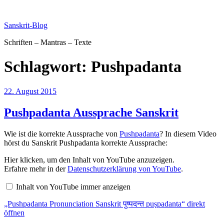
Zum
Inhalt
Sanskrit-Blog
springen
Schriften – Mantras – Texte
Schlagwort:
Pushpadanta
Veröffentlicht
22. August 2015
am
Pushpadanta Aussprache Sanskrit
Wie ist die korrekte Aussprache von
Pushpadanta
? In diesem Video
hörst du Sanskrit Pushpadanta korrekte Aussprache:
„Pushpadanta
Hier klicken, um den Inhalt von YouTube anzuzeigen.
Pronunciation
Erfahre mehr in der
Datenschutzerklärung von YouTube
.
Sanskrit
पुष्पदन्त
Inhalt von YouTube immer anzeigen
puṣpadanta“
von
„Pushpadanta Pronunciation Sanskrit पुष्पदन्त puṣpadanta“ direkt
YouTube
anzeigen
öffnen