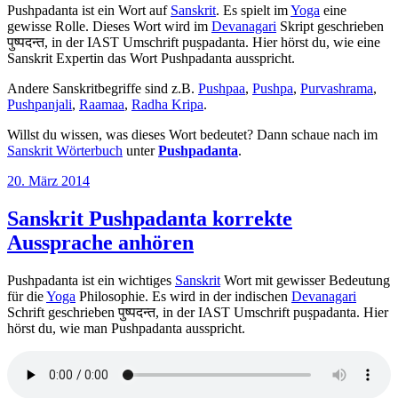
Pushpadanta ist ein Wort auf
Sanskrit
. Es spielt im
Yoga
eine
gewisse Rolle. Dieses Wort wird im
Devanagari
Skript geschrieben
पुष्पदन्त, in der IAST Umschrift puṣpadanta. Hier hörst du, wie eine
Sanskrit Expertin das Wort Pushpadanta ausspricht.
Andere Sanskritbegriffe sind z.B.
Pushpaa
,
Pushpa
,
Purvashrama
,
Pushpanjali
,
Raamaa
,
Radha Kripa
.
Willst du wissen, was dieses Wort bedeutet? Dann schaue nach im
Sanskrit Wörterbuch
unter
Pushpadanta
.
Veröffentlicht
20. März 2014
am
Sanskrit Pushpadanta korrekte
Aussprache anhören
Pushpadanta ist ein wichtiges
Sanskrit
Wort mit gewisser Bedeutung
für die
Yoga
Philosophie. Es wird in der indischen
Devanagari
Schrift geschrieben पुष्पदन्त, in der IAST Umschrift puṣpadanta. Hier
hörst du, wie man Pushpadanta ausspricht.