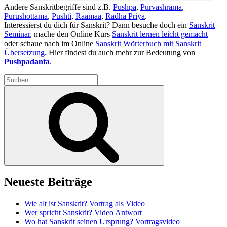
Andere Sanskritbegriffe sind z.B.
Pushpa
,
Purvashrama
,
Purushottama
,
Pushti
,
Raamaa
,
Radha Priya
.
Interessierst du dich für Sanskrit? Dann besuche doch ein
Sanskrit
Seminar
, mache den Online Kurs
Sanskrit lernen leicht gemacht
oder schaue nach im Online
Sanskrit Wörterbuch mit Sanskrit
Übersetzung
. Hier findest du auch mehr zur Bedeutung von
Pushpadanta
.
Suchen
nach:
Suchen
Neueste Beiträge
Wie alt ist Sanskrit? Vortrag als Video
Wer spricht Sanskrit? Video Antwort
Wo hat Sanskrit seinen Ursprung? Vortragsvideo