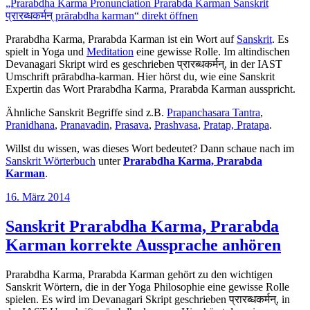
„Prarabdha Karma Pronunciation Prarabda Karman Sanskrit
प्रारब्धकर्मन्
prārabdha
प्रारब्धकर्मन् prārabdha karman“ direkt öffnen
karman“
von
Prarabdha Karma, Prarabda Karman ist ein Wort auf
Sanskrit
. Es
YouTube
spielt in Yoga und
Meditation
eine gewisse Rolle. Im altindischen
anzeigen
Devanagari Skript wird es geschrieben प्रारब्धकर्मन्, in der IAST
Umschrift prārabdha-karman. Hier hörst du, wie eine Sanskrit
Expertin das Wort Prarabdha Karma, Prarabda Karman ausspricht.
Ähnliche Sanskrit Begriffe sind z.B.
Prapanchasara Tantra
,
Pranidhana
,
Pranavadin
,
Prasava
,
Prashvasa
,
Pratap, Pratapa
.
Willst du wissen, was dieses Wort bedeutet? Dann schaue nach im
Sanskrit Wörterbuch
unter
Prarabdha Karma, Prarabda
Karman
.
Veröffentlicht
16. März 2014
am
Sanskrit Prarabdha Karma, Prarabda
Karman korrekte Aussprache anhören
Prarabdha Karma, Prarabda Karman gehört zu den wichtigen
Sanskrit Wörtern, die in der Yoga Philosophie eine gewisse Rolle
spielen. Es wird im Devanagari Skript geschrieben प्रारब्धकर्मन्, in