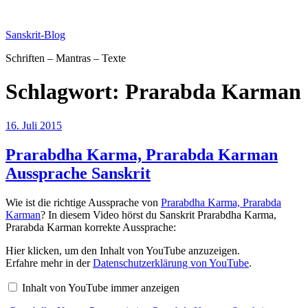
Zum
Inhalt
Sanskrit-Blog
springen
Schriften – Mantras – Texte
Schlagwort:
Prarabda Karman
Veröffentlicht
16. Juli 2015
am
Prarabdha Karma, Prarabda Karman
Aussprache Sanskrit
Wie ist die richtige Aussprache von
Prarabdha Karma, Prarabda
Karman
? In diesem Video hörst du Sanskrit Prarabdha Karma,
Prarabda Karman korrekte Aussprache:
„Prarabdha
Hier klicken, um den Inhalt von YouTube anzuzeigen.
Karma
Erfahre mehr in der
Datenschutzerklärung von YouTube
.
Pronunciation
Prarabda
Inhalt von YouTube immer anzeigen
Karman
Sanskrit