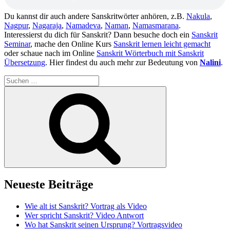
Du kannst dir auch andere Sanskritwörter anhören, z.B.
Nakula
,
Nagpur
,
Nagaraja
,
Namadeva
,
Naman
,
Namasmarana
.
Interessierst du dich für Sanskrit? Dann besuche doch ein
Sanskrit
Seminar
, mache den Online Kurs
Sanskrit lernen leicht gemacht
oder schaue nach im Online
Sanskrit Wörterbuch mit Sanskrit
Übersetzung
. Hier findest du auch mehr zur Bedeutung von
Nalini
.
Suchen
nach:
Suchen
Neueste Beiträge
Wie alt ist Sanskrit? Vortrag als Video
Wer spricht Sanskrit? Video Antwort
Wo hat Sanskrit seinen Ursprung? Vortragsvideo