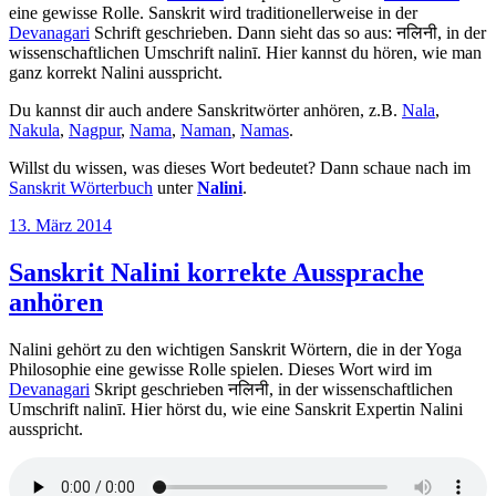
eine gewisse Rolle. Sanskrit wird traditionellerweise in der
Devanagari
Schrift geschrieben. Dann sieht das so aus: नलिनी, in der
wissenschaftlichen Umschrift nalinī. Hier kannst du hören, wie man
ganz korrekt Nalini ausspricht.
Du kannst dir auch andere Sanskritwörter anhören, z.B.
Nala
,
Nakula
,
Nagpur
,
Nama
,
Naman
,
Namas
.
Willst du wissen, was dieses Wort bedeutet? Dann schaue nach im
Sanskrit Wörterbuch
unter
Nalini
.
Veröffentlicht
13. März 2014
am
Sanskrit Nalini korrekte Aussprache
anhören
Nalini gehört zu den wichtigen Sanskrit Wörtern, die in der Yoga
Philosophie eine gewisse Rolle spielen. Dieses Wort wird im
Devanagari
Skript geschrieben नलिनी, in der wissenschaftlichen
Umschrift nalinī. Hier hörst du, wie eine Sanskrit Expertin Nalini
ausspricht.