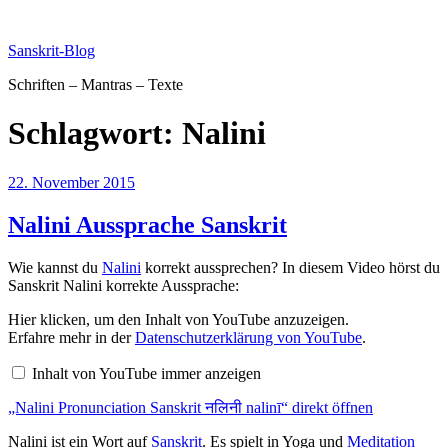
Zum
Inhalt
Sanskrit-Blog
springen
Schriften – Mantras – Texte
Schlagwort:
Nalini
Veröffentlicht
22. November 2015
am
Nalini Aussprache Sanskrit
Wie kannst du
Nalini
korrekt aussprechen? In diesem Video hörst du
Sanskrit Nalini korrekte Aussprache:
„Nalini
Hier klicken, um den Inhalt von YouTube anzuzeigen.
Pronunciation
Erfahre mehr in der
Datenschutzerklärung von YouTube
.
Sanskrit
नलिनी
Inhalt von YouTube immer anzeigen
nalinī“
von
„Nalini Pronunciation Sanskrit नलिनी nalinī“ direkt öffnen
YouTube
anzeigen
Nalini ist ein Wort auf
Sanskrit
. Es spielt in Yoga und
Meditation