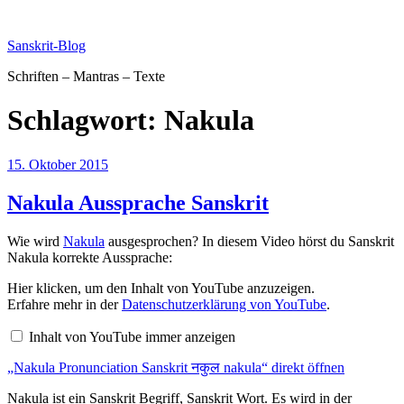
Zum
Inhalt
Sanskrit-Blog
springen
Schriften – Mantras – Texte
Schlagwort:
Nakula
Veröffentlicht
15. Oktober 2015
am
Nakula Aussprache Sanskrit
Wie wird
Nakula
ausgesprochen? In diesem Video hörst du Sanskrit
Nakula korrekte Aussprache:
„Nakula
Hier klicken, um den Inhalt von YouTube anzuzeigen.
Pronunciation
Erfahre mehr in der
Datenschutzerklärung von YouTube
.
Sanskrit
नकुल
Inhalt von YouTube immer anzeigen
nakula“
von
„Nakula Pronunciation Sanskrit नकुल nakula“ direkt öffnen
YouTube
anzeigen
Nakula ist ein Sanskrit Begriff, Sanskrit Wort. Es wird in der