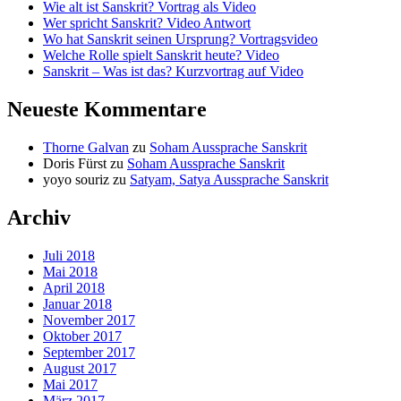
Wie alt ist Sanskrit? Vortrag als Video
Wer spricht Sanskrit? Video Antwort
Wo hat Sanskrit seinen Ursprung? Vortragsvideo
Welche Rolle spielt Sanskrit heute? Video
Sanskrit – Was ist das? Kurzvortrag auf Video
Neueste Kommentare
Thorne Galvan
zu
Soham Aussprache Sanskrit
Doris Fürst
zu
Soham Aussprache Sanskrit
yoyo souriz
zu
Satyam, Satya Aussprache Sanskrit
Archiv
Juli 2018
Mai 2018
April 2018
Januar 2018
November 2017
Oktober 2017
September 2017
August 2017
Mai 2017
März 2017