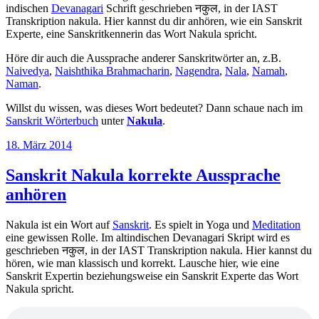
indischen
Devanagari
Schrift geschrieben नकुल, in der IAST
Transkription nakula. Hier kannst du dir anhören, wie ein Sanskrit
Experte, eine Sanskritkennerin das Wort Nakula spricht.
Höre dir auch die Aussprache anderer Sanskritwörter an, z.B.
Naivedya
,
Naishthika Brahmacharin
,
Nagendra
,
Nala
,
Namah
,
Naman
.
Willst du wissen, was dieses Wort bedeutet? Dann schaue nach im
Sanskrit Wörterbuch
unter
Nakula
.
Veröffentlicht
18. März 2014
am
Sanskrit Nakula korrekte Aussprache
anhören
Nakula ist ein Wort auf
Sanskrit
. Es spielt in Yoga und
Meditation
eine gewissen Rolle. Im altindischen Devanagari Skript wird es
geschrieben नकुल, in der IAST Transkription nakula. Hier kannst du
hören, wie man klassisch und korrekt. Lausche hier, wie eine
Sanskrit Expertin beziehungsweise ein Sanskrit Experte das Wort
Nakula spricht.