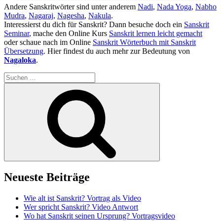
Andere Sanskritwörter sind unter anderem
Nadi
,
Nada Yoga
,
Nabho
Mudra
,
Nagaraj
,
Nagesha
,
Nakula
.
Interessierst du dich für Sanskrit? Dann besuche doch ein
Sanskrit
Seminar
, mache den Online Kurs
Sanskrit lernen leicht gemacht
oder schaue nach im Online
Sanskrit Wörterbuch mit Sanskrit
Übersetzung
. Hier findest du auch mehr zur Bedeutung von
Nagaloka
.
Suchen
nach:
Suchen
Neueste Beiträge
Wie alt ist Sanskrit? Vortrag als Video
Wer spricht Sanskrit? Video Antwort
Wo hat Sanskrit seinen Ursprung? Vortragsvideo