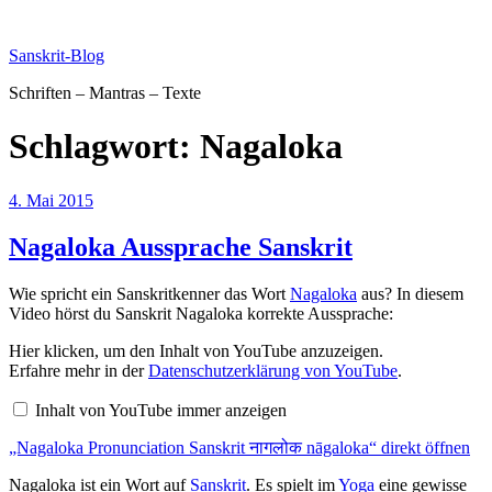
Zum
Inhalt
Sanskrit-Blog
springen
Schriften – Mantras – Texte
Schlagwort:
Nagaloka
Veröffentlicht
4. Mai 2015
am
Nagaloka Aussprache Sanskrit
Wie spricht ein Sanskritkenner das Wort
Nagaloka
aus? In diesem
Video hörst du Sanskrit Nagaloka korrekte Aussprache:
„Nagaloka
Hier klicken, um den Inhalt von YouTube anzuzeigen.
Pronunciation
Erfahre mehr in der
Datenschutzerklärung von YouTube
.
Sanskrit
नागलोक
Inhalt von YouTube immer anzeigen
nāgaloka“
von
„Nagaloka Pronunciation Sanskrit नागलोक nāgaloka“ direkt öffnen
YouTube
anzeigen
Nagaloka ist ein Wort auf
Sanskrit
. Es spielt im
Yoga
eine gewisse