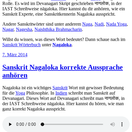
Rolle. Es wird im Devanagari Skript geschrieben नागलोक, in der
IAST Schreibweise nāgaloka. Hier kannst du dir anhören, wie ein
Sanskrit Experte, eine Sanskritkennerin Nagaloka ausspricht.
Andere Sanskritwörter sind unter anderem
Naga
,
Nadi
,
Nada Yoga
,
Nagar
,
Nagesha
,
Naishthika Brahmacharin
.
Willst du wissen, was dieses Wort bedeutet? Dann schaue nach im
Sanskrit Wörterbuch
unter
Nagaloka
.
Veröffentlicht
7. März 2014
am
Sanskrit Nagaloka korrekte Aussprache
anhören
Nagaloka ist ein wichtiges
Sanskrit
Wort mit gewisser Bedeutung
für die
Yoga
Philosophie. In
Indien
schreibt man Sanskrit auf
Devanagari. Dieses Wort auf Devanagari schreibt man नागलोक, in
der IAST Schreibweise nāgaloka. Hier kannst du hören, wie man
ganz korrekt Nagaloka ausspricht.