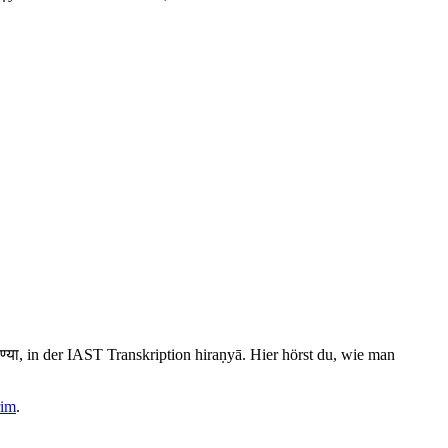
्या, in der IAST Transkription hiraṇyā. Hier hörst du, wie man
im
.