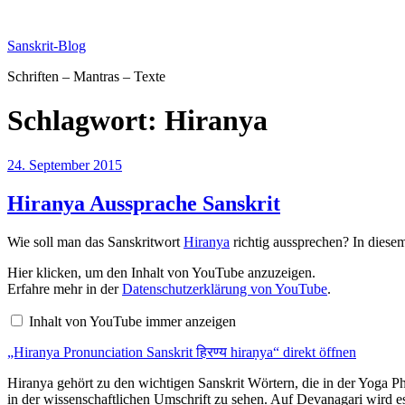
Zum
Inhalt
Sanskrit-Blog
springen
Schriften – Mantras – Texte
Schlagwort:
Hiranya
Veröffentlicht
24. September 2015
am
Hiranya Aussprache Sanskrit
Wie soll man das Sanskritwort
Hiranya
richtig aussprechen? In diese
„Hiranya
Hier klicken, um den Inhalt von YouTube anzuzeigen.
Pronunciation
Erfahre mehr in der
Datenschutzerklärung von YouTube
.
Sanskrit
हिरण्य
Inhalt von YouTube immer anzeigen
hiraṇya“
von
„Hiranya Pronunciation Sanskrit हिरण्य hiraṇya“ direkt öffnen
YouTube
anzeigen
Hiranya gehört zu den wichtigen Sanskrit Wörtern, die in der Yoga Ph
in der wissenschaftlichen Umschrift zu sehen. Auf Devanagari wird es