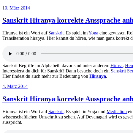
Veröffentlicht
10. März 2014
am
Sanskrit Hiranya korrekte Aussprache an
Hiranya ist ein Wort auf
Sanskrit
. Es spielt im
Yoga
eine gewissen Roll
Transliteration hiraṇya. Hier kannst du hören, wie man ganz korrekt 
Sanskrit Begriffe im Alphabeth davor sind unter anderem
Himsa
,
He
Interessierst du dich für Sanskrit? Dann besuche doch ein
Sanskrit Se
Hier findest du auch mehr zur Bedeutung von
Hiranya
.
Veröffentlicht
4. März 2014
am
Sanskrit Hiranya korrekte Aussprache an
Hiranya ist ein Wort auf
Sanskrit
. Es spielt in Yoga und
Meditation
ein
wissenschaftlichen Umschrift zu sehen. Auf Devanagari wird es geschr
ausspricht.