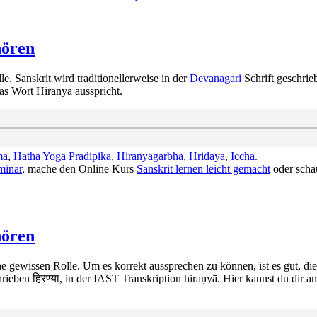
hören
e. Sanskrit wird traditionellerweise in der
Devanagari
Schrift geschrieb
das Wort Hiranya ausspricht.
ma
,
Hatha Yoga Pradipika
,
Hiranyagarbha
,
Hridaya
,
Iccha
.
minar
, mache den Online Kurs
Sanskrit lernen leicht gemacht
oder scha
hören
e gewissen Rolle. Um es korrekt aussprechen zu können, ist es gut, die
ieben हिरण्या, in der IAST Transkription hiraṇyā. Hier kannst du dir a