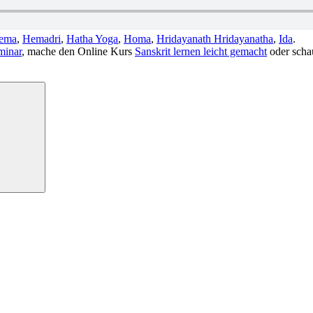
ema
,
Hemadri
,
Hatha Yoga
,
Homa
,
Hridayanath Hridayanatha
,
Ida
.
minar
, mache den Online Kurs
Sanskrit lernen leicht gemacht
oder scha
Suchen