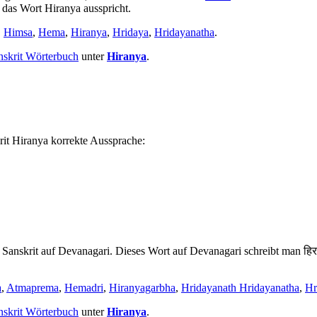
e das Wort Hiranya ausspricht.
,
Himsa
,
Hema
,
Hiranya
,
Hridaya
,
Hridayanatha
.
nskrit Wörterbuch
unter
Hiranya
.
rit Hiranya korrekte Aussprache:
Sanskrit auf Devanagari. Dieses Wort auf Devanagari schreibt man हिरण
a
,
Atmaprema
,
Hemadri
,
Hiranyagarbha
,
Hridayanath Hridayanatha
,
Hr
nskrit Wörterbuch
unter
Hiranya
.