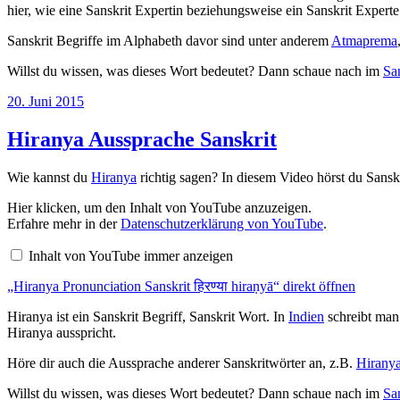
hier, wie eine Sanskrit Expertin beziehungsweise ein Sanskrit Expert
Sanskrit Begriffe im Alphabeth davor sind unter anderem
Atmaprema
Willst du wissen, was dieses Wort bedeutet? Dann schaue nach im
Sa
Veröffentlicht
20. Juni 2015
am
Hiranya Aussprache Sanskrit
Wie kannst du
Hiranya
richtig sagen? In diesem Video hörst du Sansk
„Hiranya
Hier klicken, um den Inhalt von YouTube anzuzeigen.
Pronunciation
Erfahre mehr in der
Datenschutzerklärung von YouTube
.
Sanskrit
हिरण्या
Inhalt von YouTube immer anzeigen
hiraṇyā“
von
„Hiranya Pronunciation Sanskrit हिरण्या hiraṇyā“ direkt öffnen
YouTube
anzeigen
Hiranya ist ein Sanskrit Begriff, Sanskrit Wort. In
Indien
schreibt man 
Hiranya ausspricht.
Höre dir auch die Aussprache anderer Sanskritwörter an, z.B.
Hirany
Willst du wissen, was dieses Wort bedeutet? Dann schaue nach im
Sa