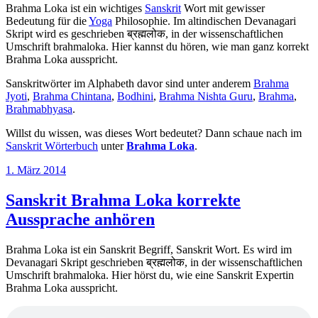
Brahma Loka ist ein wichtiges
Sanskrit
Wort mit gewisser
Bedeutung für die
Yoga
Philosophie. Im altindischen Devanagari
Skript wird es geschrieben ब्रह्मलोक, in der wissenschaftlichen
Umschrift brahmaloka. Hier kannst du hören, wie man ganz korrekt
Brahma Loka ausspricht.
Sanskritwörter im Alphabeth davor sind unter anderem
Brahma
Jyoti
,
Brahma Chintana
,
Bodhini
,
Brahma Nishta Guru
,
Brahma
,
Brahmabhyasa
.
Willst du wissen, was dieses Wort bedeutet? Dann schaue nach im
Sanskrit Wörterbuch
unter
Brahma Loka
.
Veröffentlicht
1. März 2014
am
Sanskrit Brahma Loka korrekte
Aussprache anhören
Brahma Loka ist ein Sanskrit Begriff, Sanskrit Wort. Es wird im
Devanagari Skript geschrieben ब्रह्मलोक, in der wissenschaftlichen
Umschrift brahmaloka. Hier hörst du, wie eine Sanskrit Expertin
Brahma Loka ausspricht.