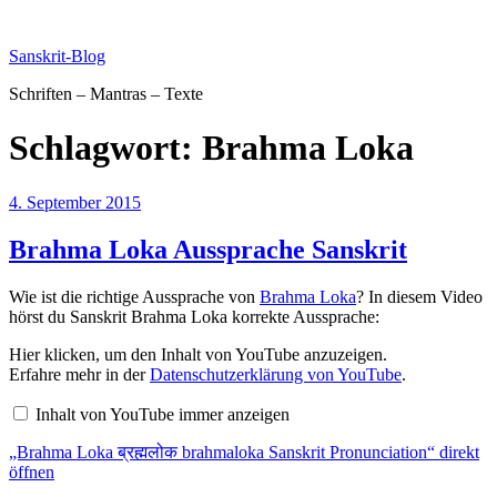
Zum
Inhalt
Sanskrit-Blog
springen
Schriften – Mantras – Texte
Schlagwort:
Brahma Loka
Veröffentlicht
4. September 2015
am
Brahma Loka Aussprache Sanskrit
Wie ist die richtige Aussprache von
Brahma Loka
? In diesem Video
hörst du Sanskrit Brahma Loka korrekte Aussprache:
„Brahma
Hier klicken, um den Inhalt von YouTube anzuzeigen.
Loka
Erfahre mehr in der
Datenschutzerklärung von YouTube
.
ब्रह्मलोक
brahmaloka
Inhalt von YouTube immer anzeigen
Sanskrit
Pronunciation“
„Brahma Loka ब्रह्मलोक brahmaloka Sanskrit Pronunciation“ direkt
von
YouTube
öffnen
anzeigen