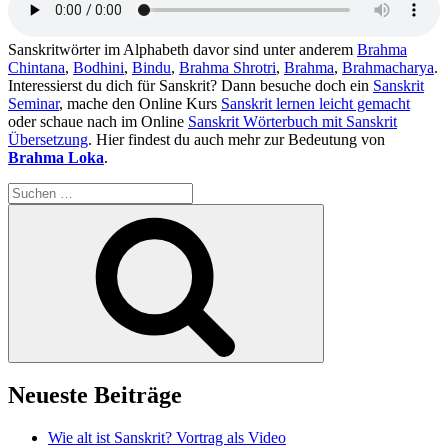
Sanskritwörter im Alphabeth davor sind unter anderem
Brahma
Chintana
,
Bodhini
,
Bindu
,
Brahma Shrotri
,
Brahma
,
Brahmacharya
.
Interessierst du dich für Sanskrit? Dann besuche doch ein
Sanskrit
Seminar
, mache den Online Kurs
Sanskrit lernen leicht gemacht
oder schaue nach im Online
Sanskrit Wörterbuch mit Sanskrit
Übersetzung
. Hier findest du auch mehr zur Bedeutung von
Brahma Loka
.
Suchen
nach:
Suchen
Neueste Beiträge
Wie alt ist Sanskrit? Vortrag als Video