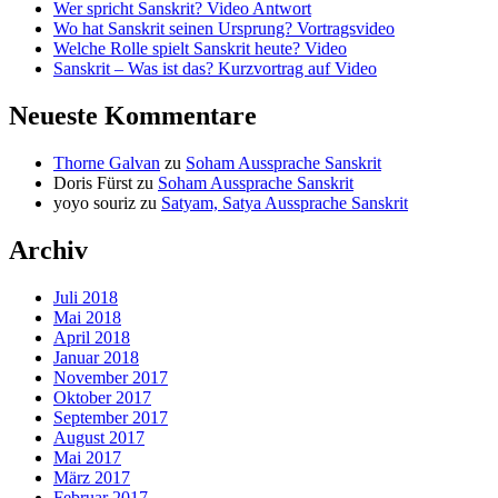
Wer spricht Sanskrit? Video Antwort
Wo hat Sanskrit seinen Ursprung? Vortragsvideo
Welche Rolle spielt Sanskrit heute? Video
Sanskrit – Was ist das? Kurzvortrag auf Video
Neueste Kommentare
Thorne Galvan
zu
Soham Aussprache Sanskrit
Doris Fürst
zu
Soham Aussprache Sanskrit
yoyo souriz
zu
Satyam, Satya Aussprache Sanskrit
Archiv
Juli 2018
Mai 2018
April 2018
Januar 2018
November 2017
Oktober 2017
September 2017
August 2017
Mai 2017
März 2017
Februar 2017